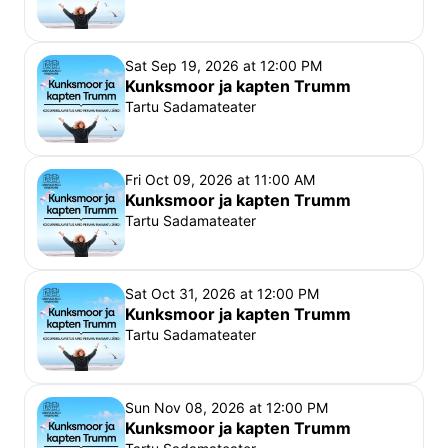
Sobib teatrivaatajale alates 5. eluaastast. Ülemist 
vanusepiiri ei ole.
Sat Sep 19, 2026 at 12:00 PM
Kuni 3-aastased (k.a.) 
lapsed saavad etendusele 
Kunksmoor ja kapten Trumm
sülepiletiga (sülepilet kehtib ainult koos 
Tartu Sadamateater
tavapiletiga).
Alates neljandast eluaastast
 rakendub õpilase 
soodustus.
Fri Oct 09, 2026 at 11:00 AM
Kunksmoor ja kapten Trumm
Tartu Sadamateater
Head vaatajad
, 
Sadamateater on väga eriline teatrimaja – sageli on 
etenduse käigus kasutusel terve hoone ning kõik 
Sat Oct 31, 2026 at 12:00 PM
saali sissepääsud, mistõttu etenduse ajal etendusse 
Kunksmoor ja kapten Trumm
Tartu Sadamateater
sekkumata, näitlejaid ning teisi külastajaid segamata 
saali ei pääse. Et Vanemuise teater peab oma 
publikust lugu, algavad etendused täpselt piletil 
Sun Nov 08, 2026 at 12:00 PM
näidatud ajal ning hilinenud külastajad kahjuks sel 
Kunksmoor ja kapten Trumm
õhtul etendusest osa ei saa. Samuti ei kompenseeri 