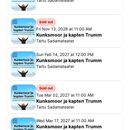
Tartu Sadamateater
teater hilinemise tõttu kasutamata jäänud pileteid. 
Soovitame varuda piisavalt aega teatrisse tulekuks, 
Sold out
piletikontrolliks ja istekoha leidmiseks ning soovime 
Fri Nov 13, 2026 at 11:00 AM
teile teatrielamust!
Kunksmoor ja kapten Trumm
Rahvusteater Vanemuine
Tartu Sadamateater
Sun Feb 14, 2027 at 12:00 PM
Kunksmoor ja kapten Trumm
Tartu Sadamateater
Sold out
Tue Mar 02, 2027 at 11:00 AM
Kunksmoor ja kapten Trumm
Tartu Sadamateater
Wed Mar 17, 2027 at 11:00 AM
Kunksmoor ja kapten Trumm