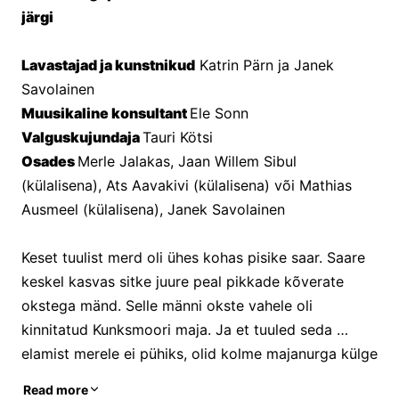
järgi 
Lavastajad ja kunstnikud
 Katrin Pärn ja Janek 
Savolainen 
Muusikaline konsultant 
Ele Sonn
Valguskujundaja 
Tauri Kötsi
Osades 
Merle Jalakas, Jaan Willem Sibul 
(külalisena), Ats Aavakivi (külalisena) või Mathias 
Ausmeel (külalisena), Janek Savolainen
Keset tuulist merd oli ühes kohas pisike saar. Saare 
keskel kasvas sitke juure peal pikkade kõverate 
okstega mänd. Selle männi okste vahele oli 
kinnitatud Kunksmoori maja. Ja et tuuled seda 
elamist merele ei pühiks, olid kolme majanurga külge 
seotud suured kivimürakad ja neljanda nurga küljes 
Read more