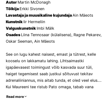
Autor 
Martin McDonagh
Tõlkija 
Erkki Sivonen
Lavastaja ja muusikaline kujundaja 
Ain Mäeots
Kunstnik 
Iir Hermeliin
Valguskunstnik 
Imbi Mälk
Osades 
Liina Tennosaar (külalisena), Ragne Pekarev, 
Oskar Seeman, Ain Mäeots
See on lugu kahest naisest, emast ja tütrest, kelle 
kooselu on lakkamatu lahing. Lihtsaimastki 
igapäevasest toimingust võib kasvada suur tüli, 
haiget tegemisest saab justkui sõltuvust tekitav 
adrenaliiniannus, mis aitab tunda, et oled veel elus. 
Kui Maureeni tee ristub Pato omaga, tabab vana 
Magi hirm jääda üksi ning võitluses armastuse 
Read more
pärast enam vahendeid ei valita.