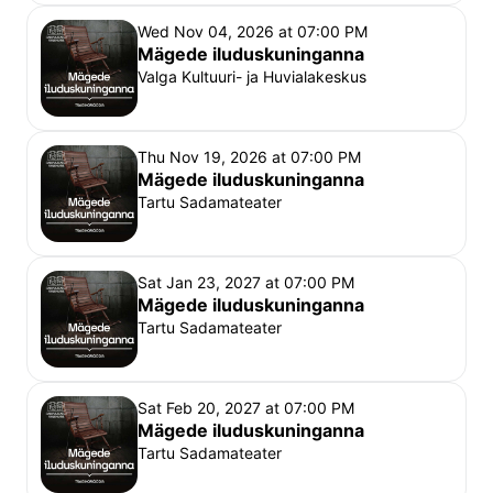
Head vaatajad,
Wed Nov 04, 2026 at 07:00 PM
Sadamateater on väga eriline teatrimaja – sageli on 
Mägede iluduskuninganna
etenduse käigus kasutusel terve hoone ning kõik 
Valga Kultuuri- ja Huvialakeskus
saali sissepääsud, mistõttu etenduse ajal etendusse 
sekkumata, näitlejaid ning teisi külastajaid segamata 
saali ei pääse. Et Vanemuise teater peab oma 
Thu Nov 19, 2026 at 07:00 PM
Mägede iluduskuninganna
publikust lugu, algavad etendused täpselt piletil 
Tartu Sadamateater
näidatud ajal ning hilinenud külastajad kahjuks sel 
õhtul etendusest osa ei saa. Samuti ei kompenseeri 
teater hilinemise tõttu kasutamata jäänud pileteid. 
Sat Jan 23, 2027 at 07:00 PM
Soovitame varuda piisavalt aega teatrisse tulekuks, 
Mägede iluduskuninganna
Tartu Sadamateater
piletikontrolliks ja istekoha leidmiseks ning soovime 
teile teatrielamust!
Rahvusteater Vanemuine
Sat Feb 20, 2027 at 07:00 PM
Mägede iluduskuninganna
Tartu Sadamateater