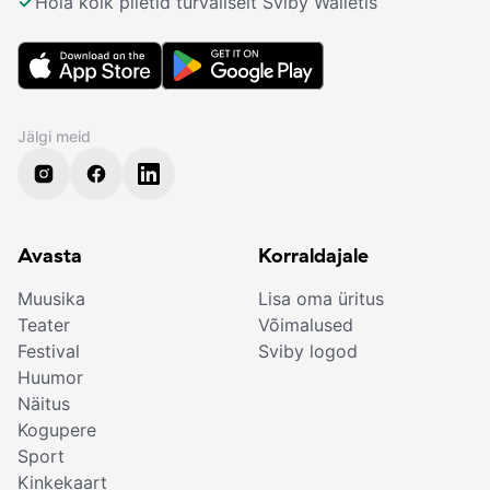
Hoia kõik piletid turvaliselt Sviby Walletis
Jälgi meid
Avasta
Korraldajale
Muusika
Lisa oma üritus
Teater
Võimalused
Festival
Sviby logod
Huumor
Näitus
Kogupere
Sport
Kinkekaart