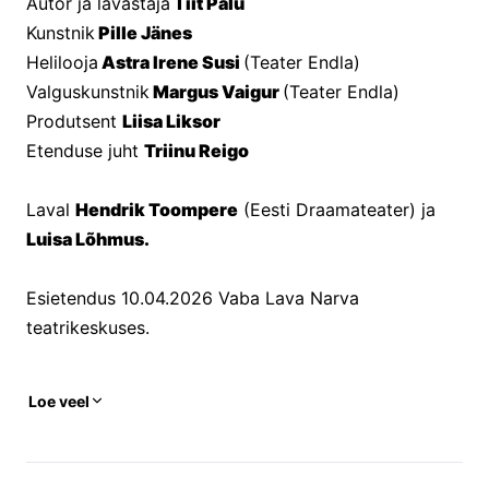
Autor ja lavastaja
 Tiit Palu
Kunstnik
 Pille Jänes
Helilooja
 Astra Irene Susi 
(Teater Endla)
Valguskunstnik
 Margus Vaigur 
(Teater Endla)
Produtsent 
Liisa Liksor
Etenduse juht 
Triinu Reigo
Laval 
Hendrik Toompere
 (Eesti Draamateater) ja
Luisa Lõhmus.
Esietendus 10.04.2026 Vaba Lava Narva 
teatrikeskuses.
Loe veel