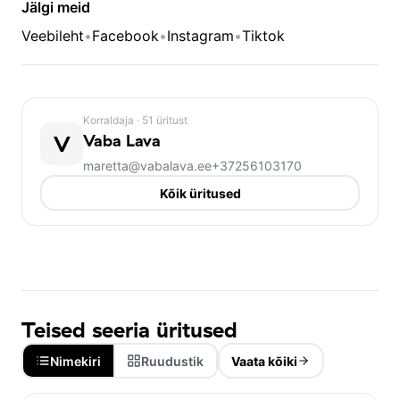
Jälgi meid
Veebileht
•
Facebook
•
Instagram
•
Tiktok
Korraldaja
· 51 üritust
V
Vaba Lava
maretta@vabalava.ee
+37256103170
Kõik üritused
Teised seeria üritused
Nimekiri
Ruudustik
Vaata kõiki