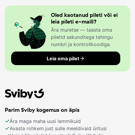
Oled kaotanud pileti või ei
leia pileti e-maili?
Ära muretse — taasta oma
piletid sekunditega tehingu
numbri ja kontrollkoodiga.
Leia oma pilet
Parim Sviby kogemus on äpis
Ära maga maha uusi lemmikuid
Avasta rohkem just sulle meeldivaid üritusi