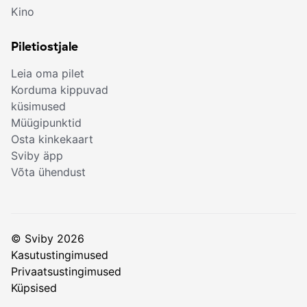
Kino
Piletiostjale
Leia oma pilet
Korduma kippuvad
küsimused
Müügipunktid
Osta kinkekaart
Sviby äpp
Võta ühendust
© Sviby 2026
Kasutustingimused
Privaatsustingimused
Küpsised