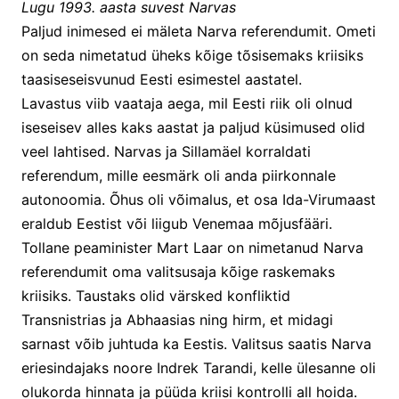
Lugu 1993. aasta suvest Narvas
Paljud inimesed ei mäleta Narva referendumit. Ometi 
on seda nimetatud üheks kõige tõsisemaks kriisiks 
taasiseseisvunud Eesti esimestel aastatel.
Lavastus viib vaataja aega, mil Eesti riik oli olnud 
iseseisev alles kaks aastat ja paljud küsimused olid 
veel lahtised. Narvas ja Sillamäel korraldati 
referendum, mille eesmärk oli anda piirkonnale 
autonoomia. Õhus oli võimalus, et osa Ida-Virumaast 
eraldub Eestist või liigub Venemaa mõjusfääri.
Tollane peaminister Mart Laar on nimetanud Narva 
referendumit oma valitsusaja kõige raskemaks 
kriisiks. Taustaks olid värsked konfliktid 
Transnistrias ja Abhaasias ning hirm, et midagi 
sarnast võib juhtuda ka Eestis. Valitsus saatis Narva 
eriesindajaks noore Indrek Tarandi, kelle ülesanne oli 
olukorda hinnata ja püüda kriisi kontrolli all hoida.