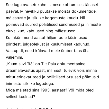
See lugu avaneb kahe inimese kohtumises tänasel 
päeval. Minevikku püütakse mõista dokumentide, 
mälestuste ja isiklike kogemuste kaudu. Nii 
põimuvad suured poliitilised sündmused ja inimeste 
eluvalikud, kahtlused ning mälestused. 
Kolmkümmend aastat hiljem pole küsimused 
piiridest, julgeolekust ja kuulumisest kadunud. 
Vastupidi, need kõlavad meie ümber taas üha 
valjemini.
„Kuum suvi ’93“ on Tiit Palu dokumentaalne 
draamalavastus ajast, mil Eesti tulevik võis minna 
mitut erinevat teed ja poliitilised otsused põimusid 
inimeste isiklike lugudega.
Mida mäletad sina 1993. aastast? Või mida oled 
sellest kuulnud?