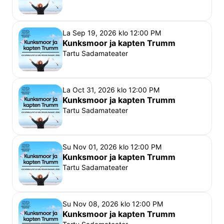
Sobib teatrivaatajale alates 5. eluaastast. Ülemist 
vanusepiiri ei ole.
La Sep 19, 2026 klo 12:00 PM
Kuni 3-aastased (k.a.) 
lapsed saavad etendusele 
Kunksmoor ja kapten Trumm
sülepiletiga (sülepilet kehtib ainult koos 
Tartu Sadamateater
tavapiletiga).
Alates neljandast eluaastast
 rakendub õpilase 
soodustus.
La Oct 31, 2026 klo 12:00 PM
Kunksmoor ja kapten Trumm
Tartu Sadamateater
Head vaatajad
, 
Sadamateater on väga eriline teatrimaja – sageli on 
etenduse käigus kasutusel terve hoone ning kõik 
Su Nov 01, 2026 klo 12:00 PM
saali sissepääsud, mistõttu etenduse ajal etendusse 
Kunksmoor ja kapten Trumm
Tartu Sadamateater
sekkumata, näitlejaid ning teisi külastajaid segamata 
saali ei pääse. Et Vanemuise teater peab oma 
publikust lugu, algavad etendused täpselt piletil 
Su Nov 08, 2026 klo 12:00 PM
näidatud ajal ning hilinenud külastajad kahjuks sel 
Kunksmoor ja kapten Trumm
õhtul etendusest osa ei saa. Samuti ei kompenseeri 