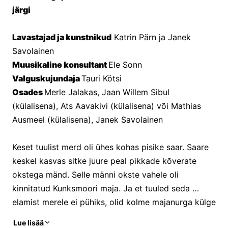
järgi 
Lavastajad ja kunstnikud
 Katrin Pärn ja Janek 
Savolainen 
Muusikaline konsultant 
Ele Sonn
Valguskujundaja 
Tauri Kötsi
Osades 
Merle Jalakas, Jaan Willem Sibul 
(külalisena), Ats Aavakivi (külalisena) või Mathias 
Ausmeel (külalisena), Janek Savolainen
Keset tuulist merd oli ühes kohas pisike saar. Saare 
keskel kasvas sitke juure peal pikkade kõverate 
okstega mänd. Selle männi okste vahele oli 
kinnitatud Kunksmoori maja. Ja et tuuled seda 
elamist merele ei pühiks, olid kolme majanurga külge 
seotud suured kivimürakad ja neljanda nurga küljes 
Lue lisää