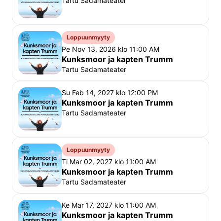
Tartu Sadamateater
teater hilinemise tõttu kasutamata jäänud pileteid. 
Soovitame varuda piisavalt aega teatrisse tulekuks, 
Loppuunmyyty
piletikontrolliks ja istekoha leidmiseks ning soovime 
Pe Nov 13, 2026 klo 11:00 AM
teile teatrielamust!
Kunksmoor ja kapten Trumm
Rahvusteater Vanemuine
Tartu Sadamateater
Su Feb 14, 2027 klo 12:00 PM
Kunksmoor ja kapten Trumm
Tartu Sadamateater
Loppuunmyyty
Ti Mar 02, 2027 klo 11:00 AM
Kunksmoor ja kapten Trumm
Tartu Sadamateater
Ke Mar 17, 2027 klo 11:00 AM
Kunksmoor ja kapten Trumm