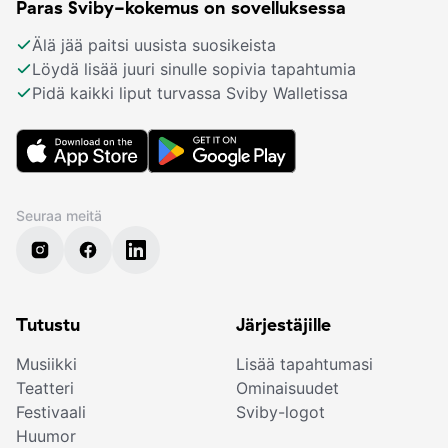
Paras Sviby-kokemus on sovelluksessa
Älä jää paitsi uusista suosikeista
Löydä lisää juuri sinulle sopivia tapahtumia
Pidä kaikki liput turvassa Sviby Walletissa
Seuraa meitä
Tutustu
Järjestäjille
Musiikki
Lisää tapahtumasi
Teatteri
Ominaisuudet
Festivaali
Sviby-logot
Huumor