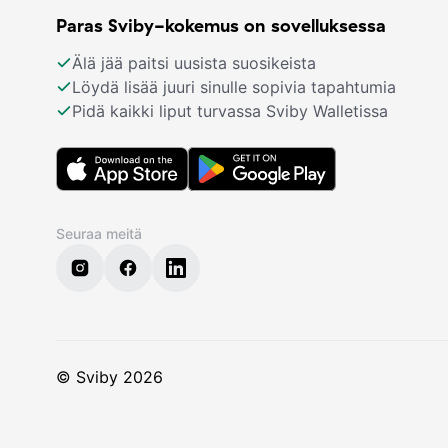
Paras Sviby-kokemus on sovelluksessa
Älä jää paitsi uusista suosikeista
Löydä lisää juuri sinulle sopivia tapahtumia
Pidä kaikki liput turvassa Sviby Walletissa
Seuraa meitä
© Sviby 2026