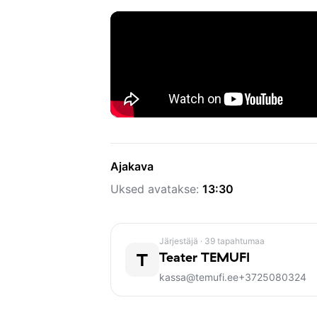
tunded ja soovid. Mõistagi ei puudu kir
vingumine ja ihalus parema järele.
Hinnatud Briti-Iiri näitekirjaniku Simo
aastal. Näidendi alusel loodud lavast
Endil Andrew Scottiga peaosas ning päl
keelde tõlkinud Peeter Volkonski.
Etendustes kasutatakse lavatossu nin
Ajakava
Etendus on kahes vaatuses ja kestab li
Uksed avatakse:
13:30
Esietendus 8. märtsil 2025 TEMUFI uue
Otsemüük ja grupibroneeringud: 
kai
Järjestäjä
· 39 tapahtumaa
T
Teater TEMUFI
kassa@temufi.ee
+3725080324