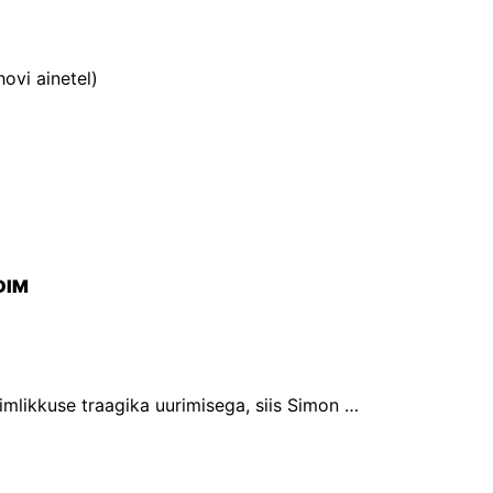
ovi ainetel)
DIM
mlikkuse traagika uurimisega, siis Simon 
b inimkannatustele peene huumori kaudu. 
palgelist tegelast, kellest igaühel on omad 