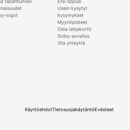
ää tapahtumasi
Etsi lippusi
naisuudet
Usein kysytyt
by-logot
kysymykset
Myyntipisteet
Osta lahjakortti
Sviby-sovellus
Ota yhteyttä
Käyttöehdot
Tietosuojakäytäntö
Evästeet