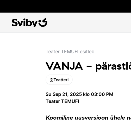
Teater TEMUFI esitleb
VANJA - pärastl
Teatteri
Su Sep 21, 2025 klo 03:00 PM
Teater TEMUFI
Koomiline uusversioon ühele nä