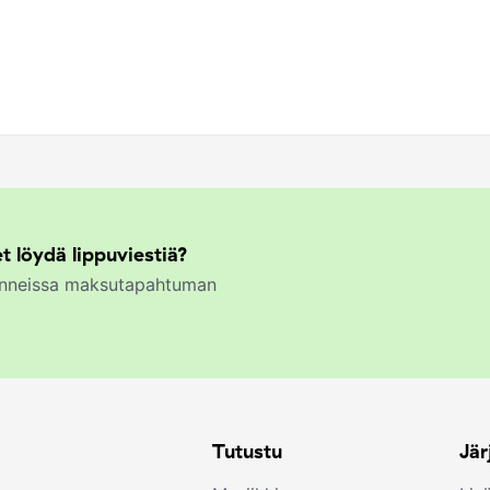
t löydä lippuviestiä?
kunneissa maksutapahtuman
Tutustu
Jär