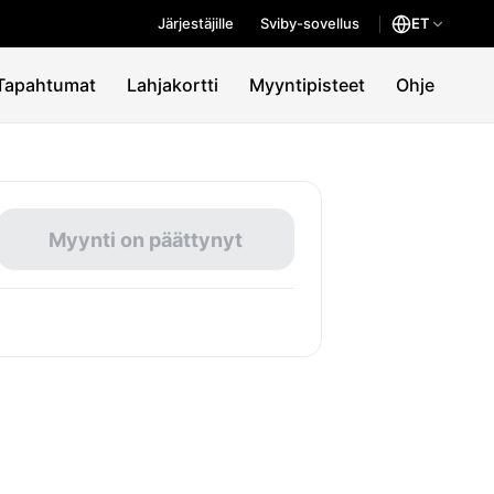
Järjestäjille
Sviby-sovellus
ET
Tapahtumat
Lahjakortti
Myyntipisteet
Ohje
Myynti on päättynyt