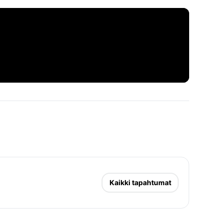
just seltskonnast ka armuvalu, hingepiin, 
n Stephensi adaptatsioon "Vanya" ilmus 2023. 
us esietendus sama aasta oktoobris Londonis West 
vis koheselt hulganisti auhindu. Teksti on eesti 
g püssipauke.
gikaudu 2 tundi ja 20 minutit.
s teatrimajas.
sa@temufi.ee
Kaikki tapahtumat