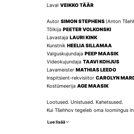
Laval 
VEIKKO TÄÄR
Autor 
SIMON STEPHENS 
(Anton Tšehh
Tõlkija 
PEETER VOLKONSKI
Lavastaja 
LAURI KINK
Kunstnik 
HEELIA SILLAMAA
Valguskujundaja 
PEEP MAASIK
Videokujundaja 
TAAVI KOHJUS
Lavameister 
MATHIAS LEEDO
Inspitsient-rekvisiitor 
CAROLYN MAR
Kostümeerija 
AGE MAASIK
Lootused. Unistused. Kahetsused.
Kui Tšehhov tegeleb oma loomingus ini
Stephensi uusversioon "VANJA" lähene
Lue lisää
Ühesainsas näitlejas saavad kokku 8 eri