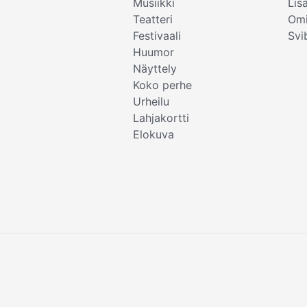
Musiikki
Lis
Teatteri
Omi
Festivaali
Svi
Huumor
Näyttely
Koko perhe
Urheilu
Lahjakortti
Elokuva