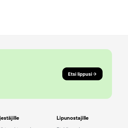
Etsi lippusi
jestäjille
Lipunostajille