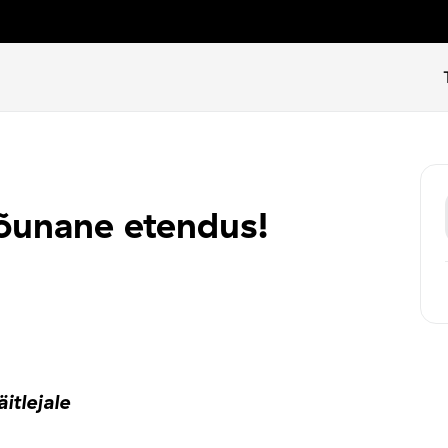
õunane etendus!
itlejale