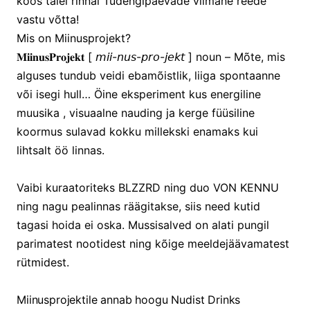
koos täiel rinnal Tudengipäevade viimane reede
vastu võtta!
Mis on Miinusprojekt?
𝐌𝐢𝐢𝐧𝐮𝐬𝐏𝐫𝐨𝐣𝐞𝐤𝐭 [ 𝘮𝘪𝘪-𝘯𝘶𝘴-𝘱𝘳𝘰-𝘫𝘦𝘬𝘵 ] noun – Mõte, mis
alguses tundub veidi ebamõistlik, liiga spontaanne
või isegi hull… Öine eksperiment kus energiline
muusika , visuaalne nauding ja kerge füüsiline
koormus sulavad kokku millekski enamaks kui
lihtsalt öö linnas.
Vaibi kuraatoriteks BLZZRD ning duo VON KENNU
ning nagu pealinnas räägitakse, siis need kutid
tagasi hoida ei oska. Mussisalved on alati pungil
parimatest nootidest ning kõige meeldejäävamatest
rütmidest.
Miinusprojektile annab hoogu Nudist Drinks