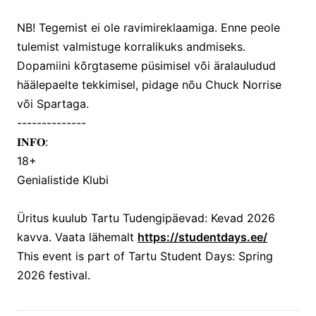
NB! Tegemist ei ole ravimireklaamiga. Enne peole
tulemist valmistuge korralikuks andmiseks.
Dopamiini kõrgtaseme püsimisel või äralauludud
häälepaelte tekkimisel, pidage nõu Chuck Norrise
või Spartaga.
--------------
𝐈𝐍𝐅𝐎:
18+
Genialistide Klubi
Üritus kuulub Tartu Tudengipäevad: Kevad 2026
kavva. Vaata lähemalt
https://studentdays.ee/
This event is part of Tartu Student Days: Spring
2026 festival.