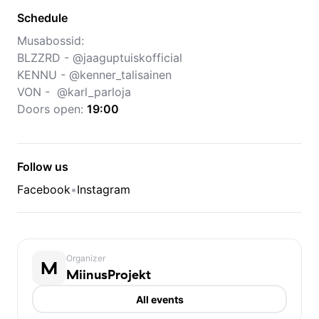
Schedule
Musabossid:
BLZZRD - @jaaguptuiskofficial
KENNU - @kenner_talisainen
VON - @karl_parloja
Doors open:
19:00
Follow us
Facebook
•
Instagram
Organizer
M
MiinusProjekt
All events