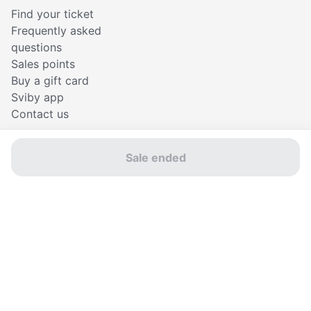
Find your ticket
Frequently asked
questions
Sales points
Buy a gift card
Sviby app
Contact us
Sale ended
© Sviby 2026
Terms of use
Privacy policy
Cookies
Good
svibes
only
*