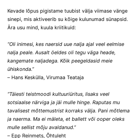
Kevade lõpus pigistame tuubist välja viimase vänge
sinepi, mis aktiveerib su kõige kulunumad sünapsid.
Ära usu mind, kuula kriitikuid:
“Oli inimesi, kes naersid uue nalja ajal veel eelmise
nalja peale. Ausalt öeldes oli tegu väga heade,
kangemate naljadega. Kõik peegeldasid meie
ühiskonda.”
–
Hans Keskülla, Virumaa Teataja
“Täiesti teistmoodi kultuuriüritus, lisaks veel
sotsiaalse närviga ja jäi mulle hinge. Raputas mu
tavalisest mõttemustrist korraks välja. Pani mõtlema
ja naerma. Ma ei mäleta, et ballett või ooper oleks
mulle sellist mõju avaldanud.”
–
Epp Reinmets, Õhtuleht