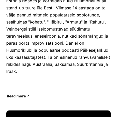
Estonia ridades ja korraldab nüüd Huumoriklubi alt
stand-up tuure üle Eesti. Viimase 14 aastaga on ta
välja pannud mitmeid populaarseid soolotunde,
sealhulgas "Kohatu", "Häbitu", "Armutu" ja "Rahutu".
Veinbergsi stiili iseloomustavad süüdimatu
teravmeelsus, eneseiroonia, nutikad sõnamängud ja
paras ports improvisatsiooni. Daniel on
Huumoriklubi ja populaarse podcasti Päikesejänkud
üks kaasasutajatest. Ta on esinenud rahvusvaheliselt
riikides nagu Austraalia, Saksamaa, Suurbritannia ja
Iraak.
Read more