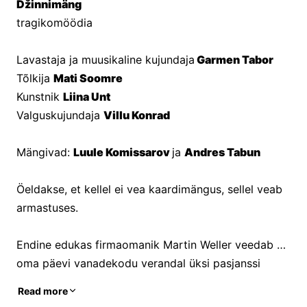
Džinnimäng
tragikomöödia
Lavastaja ja muusikaline kujundaja
 Garmen Tabor
Tõlkija 
Mati Soomre
Kunstnik 
Liina Unt
Valguskujundaja 
Villu Konrad
Mängivad: 
Luule Komissarov 
ja 
Andres Tabun
Öeldakse, et kellel ei vea kaardimängus, sellel veab 
armastuses.
Endine edukas firmaomanik Martin Weller veedab 
oma päevi vanadekodu verandal üksi pasjanssi 
ladudes. Talle käivad närvidele asutuse kehv toit, 
Read more
vanakeste pidev hädaldamine ja õdede üleolev 