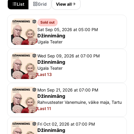
neid elukülgi ja iseloomuomadusi, mis tavaliselt 
List
Grid
View all
jäävad sügavalt varjatuks.“ Näidendi esmalavastus 
Eestis oli 1984. aastal Ugala teatris. Tookord 
Sold out
mängisid džinni Lisl Lindau ja Kaljo Kiisk.
Sat Sep 05, 2026 at 05:00 PM
Džinnimäng
Esietendus
 Ugala teatri väikeses saalis 1.02.2025 
Ugala Teater
Grupibroneeringud ja ratastoolikoha 
Wed Sep 09, 2026 at 07:00 PM
broneerimine: 
kassa@ugala.ee
Džinnimäng
Ugala Teater
Last 13
Mon Sep 21, 2026 at 07:00 PM
Džinnimäng
Rahvusteater Vanemuine, väike maja, Tartu
Last 11
Fri Oct 02, 2026 at 07:00 PM
Džinnimäng