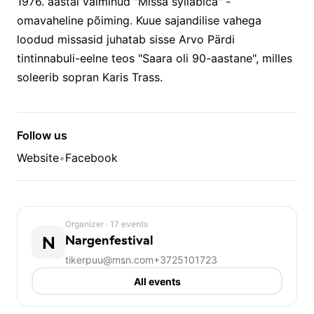
1976. aastal valminud "Missa syllabica" -
omavaheline põiming. Kuue sajandilise vahega
loodud missasid juhatab sisse Arvo Pärdi
tintinnabuli-eelne teos "Saara oli 90-aastane", milles
soleerib sopran Karis Trass.
Follow us
Website
•
Facebook
Organizer
· 17 events
N
Nargenfestival
tikerpuu@msn.com
+3725101723
All events