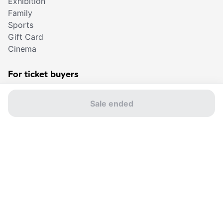
Exhibition
Family
Sports
Gift Card
Cinema
For ticket buyers
Find your ticket
Sale ended
Frequently asked
questions
Sales points
Buy a gift card
Sviby app
Contact us
© Sviby 2026