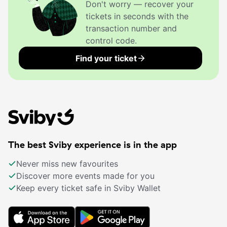
Don't worry — recover your
Etendused toimuvad Olustvere mõisa küünis 
tickets in seconds with the
Viljandimaal.
transaction number and
Asukoht kaardil: 
Google Maps
control code.
Kohvik ja teatrikassa avatakse 
1 h enne etenduse 
Find your ticket
algust
.
Tribüün on astmelise tõusuga. 
Etenduspaiga eripäradest ja tribüüni ehitusest 
lähtuvalt 
ei lubata hilinejaid etendusele.
The best Sviby experience is in the app
Never miss new favourites
Discover more events made for you
Keep every ticket safe in Sviby Wallet