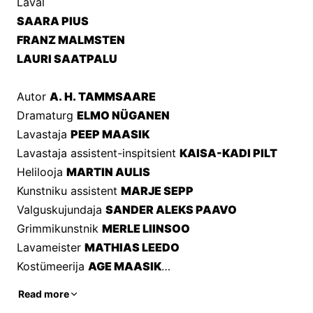
Laval
SAARA PIUS
FRANZ MALMSTEN
LAURI SAATPALU
Autor 
A. H. TAMMSAARE
Dramaturg 
ELMO NÜGANEN
Lavastaja 
PEEP MAASIK
Lavastaja assistent-inspitsient 
KAISA-KADI PILT
Helilooja 
MARTIN AULIS
Kunstniku assistent 
MARJE SEPP
Valguskujundaja 
SANDER ALEKS PAAVO
Grimmikunstnik 
MERLE LIINSOO
Lavameister 
MATHIAS LEEDO
Kostümeerija 
AGE MAASIK
Read more
Ajatu klassika, mis kõnetab ka tänapäeval