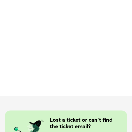
Lavastus ei anna vastuseid, see küsib. Ja paneb 
kuulama. Eelkõige iseennast.
PILETIHINNAD
Kuni 31.05.2025  
Täispilet 35 € / Sooduspilet 33 €
Alates 01.06.2025 
 Täispilet 38 € / Sooduspilet 36 €
Etenduse päeval 
 Kõik piletid 40 €
Esietendus 13. juunil 2025 Olustvere mõisa küünis.
Grupibroneeringud ja 
ratastoolikohad:
 kaisa@temufi.ee
Etendus on kahes vaatuses ja kestab ligikaudu 2 
Lost a ticket or can't find
the ticket email?
tundi ja 30 minutit.