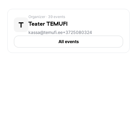
Elmo Nüganeni dramatiseering A. H. Tammsaare 
Organizer
· 39 events
1935. aastal ilmunud romaanist toob teatripublikuni 
T
Teater TEMUFI
loo, milles peitub enamat kui peegeldus ühest 
kassa@temufi.ee
+3725080324
ajastust. Tegevus leiab aset Eesti riigi esimesel 
All events
iseseisvusajal, ent Tammsaare ei sea oma tegelasi 
rangelt ühte ajaraami – nende dilemmad, tunded ja 
siseheitlused võiksid samahästi kuuluda ükskõik 
millisesse kümnendisse. Just selles romaani “Ma 
armastasin sakslast” jõud seisnebki.
See on lugu inimesest ajas. Süütundest ja 
õigustamisest. Südametunnistusest, mille hääl ei 
vaiki, ning tõest, mida on vahel mugavam eirata. 
Inimsuhted, võim, enesepettus ja igatsus – need 
teemad ei ole kaotanud oma aktuaalsust. Vastupidi, 
ajaga muutuvad need ainult põletavamaks.