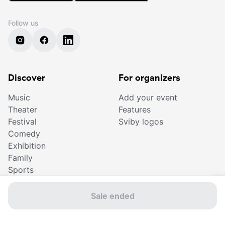
Follow us
Discover
For organizers
Music
Add your event
Theater
Features
Festival
Sviby logos
Comedy
Exhibition
Family
Sports
Gift Card
Cinema
Sale ended
For ticket buyers