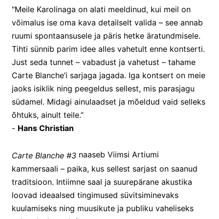
"Meile Karolinaga on alati meeldinud, kui meil on
võimalus ise oma kava detailselt valida – see annab
ruumi spontaansusele ja päris hetke äratundmisele.
Tihti sünnib parim idee alles vahetult enne kontserti.
Just seda tunnet – vabadust ja vahetust – tahame
Carte Blanche’i sarjaga jagada. Iga kontsert on meie
jaoks isiklik ning peegeldus sellest, mis parasjagu
südamel. Midagi ainulaadset ja mõeldud vaid selleks
õhtuks, ainult teile.”
-
Hans Christian
naaseb Viimsi Artiumi
Carte Blanche #3
kammersaali – paika, kus sellest sarjast on saanud
traditsioon. Intiimne saal ja suurepärane akustika
loovad ideaalsed tingimused süvitsiminevaks
kuulamiseks ning muusikute ja publiku vaheliseks