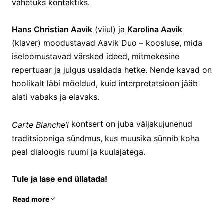
vahetuks kontaktiks.
Hans Christian Aavik
(viiul) ja
Karolina Aavik
(klaver) moodustavad Aavik Duo – koosluse, mida
iseloomustavad värsked ideed, mitmekesine
repertuaar ja julgus usaldada hetke. Nende kavad on
hoolikalt läbi mõeldud, kuid interpretatsioon jääb
alati vabaks ja elavaks.
kontsert on juba väljakujunenud
Carte Blanche’i
traditsiooniga sündmus, kus muusika sünnib koha
peal dialoogis ruumi ja kuulajatega.
Tule ja lase end üllatada!
Read more