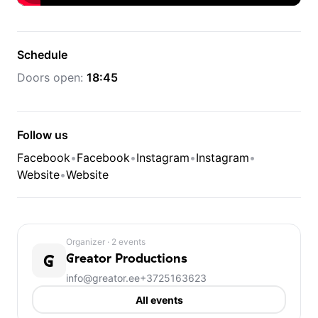
Schedule
Doors open:
18:45
Follow us
Facebook
•
Facebook
•
Instagram
•
Instagram
•
Website
•
Website
Organizer
· 2 events
G
Greator Productions
info@greator.ee
+3725163623
All events