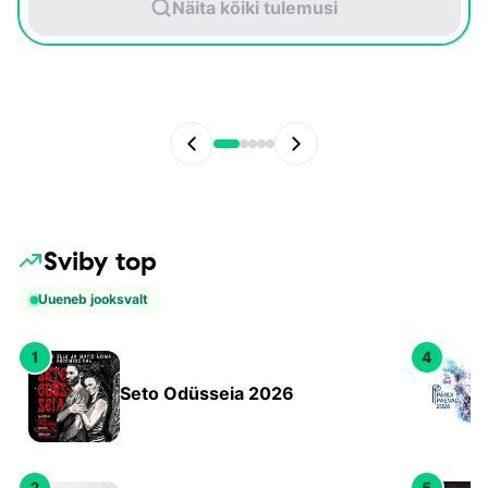
Näita kõiki tulemusi
Sviby top
Uueneb jooksvalt
1
4
Seto Odüsseia 2026
2
5