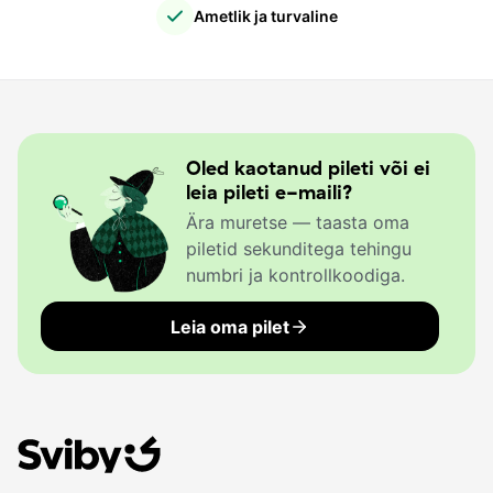
Ametlik ja turvaline
Oled kaotanud pileti või ei
leia pileti e-maili?
Ära muretse — taasta oma
piletid sekunditega tehingu
numbri ja kontrollkoodiga.
Leia oma pilet