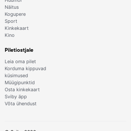
Huumor
Näitus
Kogupere
Sport
Kinkekaart
Kino
Piletiostjale
Leia oma pilet
Korduma kippuvad
küsimused
Müügipunktid
Osta kinkekaart
Sviby äpp
Võta ühendust