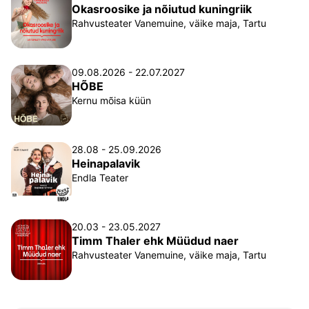
Okasroosike ja nõiutud kuningriik
Rahvusteater Vanemuine, väike maja, Tartu
09.08.2026 - 22.07.2027
HÕBE
Kernu mõisa küün
28.08 - 25.09.2026
Heinapalavik
Endla Teater
20.03 - 23.05.2027
Timm Thaler ehk Müüdud naer
Rahvusteater Vanemuine, väike maja, Tartu