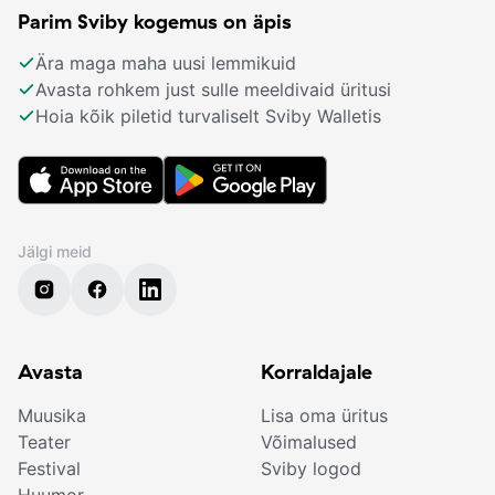
Parim Sviby kogemus on äpis
Ära maga maha uusi lemmikuid
Avasta rohkem just sulle meeldivaid üritusi
Hoia kõik piletid turvaliselt Sviby Walletis
Jälgi meid
Avasta
Korraldajale
Muusika
Lisa oma üritus
Teater
Võimalused
Festival
Sviby logod