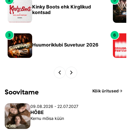
Kinky Boots ehk Kirglikud
kontsad
3
6
Huumoriklubi Suvetuur 2026
Soovitame
Kõik üritused
09.08.2026 - 22.07.2027
HÕBE
Kernu mõisa küün