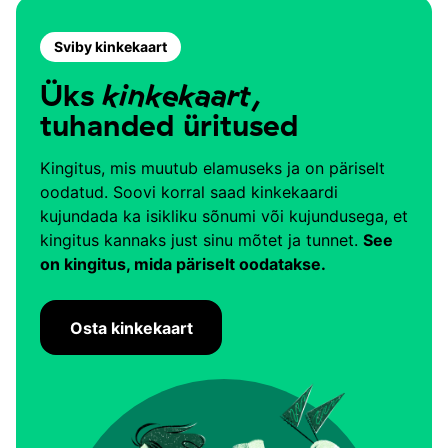
Sviby kinkekaart
Üks
kinke
kaart
,
tuhanded üritused
Kingitus, mis muutub elamuseks ja on päriselt
oodatud. Soovi korral saad kinkekaardi
kujundada ka isikliku sõnumi või kujundusega, et
kingitus kannaks just sinu mõtet ja tunnet.
See
on kingitus, mida päriselt oodatakse.
Osta kinkekaart