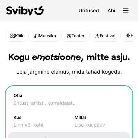
Üritused
Abi
Kõik
Muusika
Teater
Festival
Hu
Kogu
emotsioone
,
mitte asju.
Leia järgmine elamus, mida tahad kogeda.
Otsi
Kus
Millal
Linn või koht
Lisa kuupäev