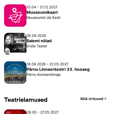
10.04 - 31.12.2027
Muuseumikaart
Muuseumid üle Eesti
26.09.2026
Salemi nõiad
Endla Teater
18.09.2026 - 22.05.2027
Pärnu Linnaorkestri 33. hooaeg
Pärnu Kontserdimaja
Teatrielamused
Kõik üritused
08.05 - 27.05.2027