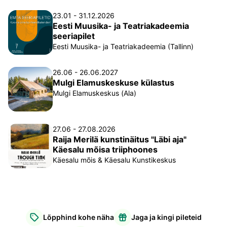
23.01 - 31.12.2026
Eesti Muusika- ja Teatriakadeemia
seeriapilet
Eesti Muusika- ja Teatriakadeemia (Tallinn)
26.06 - 26.06.2027
Mulgi Elamuskeskuse külastus
Mulgi Elamuskeskus (Ala)
27.06 - 27.08.2026
Raija Merilä kunstinäitus "Läbi aja"
Käesalu mõisa triiphoones
Käesalu mõis & Käesalu Kunstikeskus
Lõpphind kohe näha
Jaga ja kingi pileteid