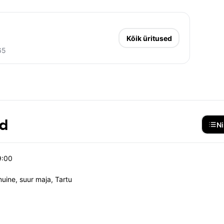
Kõik üritused
65
ed
Ni
9:00
ine, suur maja, Tartu