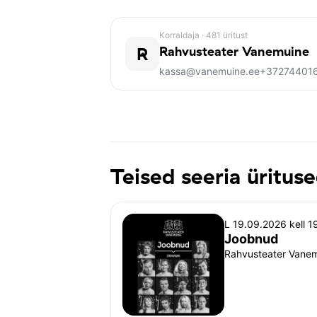
Korraldaja
· 481 üritust
R
Rahvusteater Vanemuine
kassa@vanemuine.ee
+37274401
Teised seeria üritus
L 19.09.2026 kell 1
Joobnud
Rahvusteater Vanemu