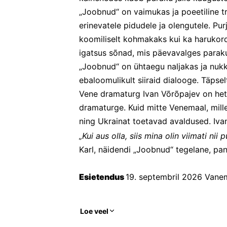
„Joobnud“ on vaimukas ja poeetiline tr
erinevatele pidudele ja olengutele. Pu
koomiliselt kohmakaks kui ka harukord
igatsus sõnad, mis päevavalges parak
„Joobnud“ on ühtaegu naljakas ja nukker,
ebaloomulikult siiraid dialooge. Täpsel
Vene dramaturg Ivan Võrõpajev on het
dramaturge. Kuid mitte Venemaal, mille
ning Ukrainat toetavad avaldused. Iva
„Kui aus olla, siis mina olin viimati nii 
Karl, näidendi „Joobnud“ tegelane, pa
Esietendus 
19. septembril 2026 Vanem
Loe veel