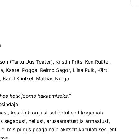
m
on (Tartu Uus Teater), Kristin Prits, Ken Rüütel, 
, Kaarel Pogga, Reimo Sagor, Liisa Pulk, Kärt 
, Karol Kuntsel, Mattias Nurga
 hea hetk jooma hakkamiseks.“
esindaja
mest, kes kõik on just sel õhtul end kogemata 
 segadust, hellust, arusaamatust ja armastust, 
, mis purjus peaga näib äkitselt käeulatuses, ent 
sse.