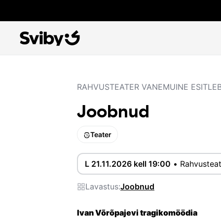
RAHVUSTEATER VANEMUINE ESITLE
Joobnud
Teater
L 21.11.2026 kell 19:00
•
Rahvusteat
Lavastus:
Joobnud
Ivan Võrõpajevi tragikomöödia