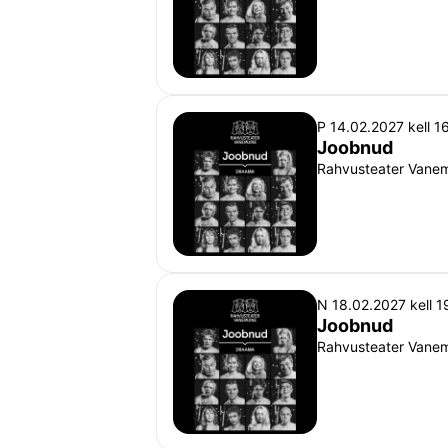
P 14.02.2027 kell 1
Joobnud
Rahvusteater Vanemu
N 18.02.2027 kell 1
Joobnud
Rahvusteater Vanemu