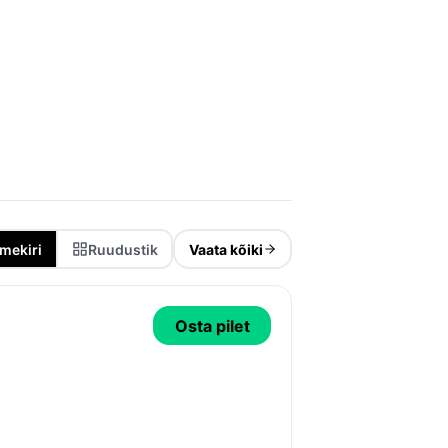
mekiri
Ruudustik
Vaata kõiki
Osta pilet