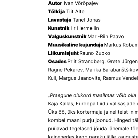
Autor
 Ivan Võrõpajev
Tõlkija
 Tiit Alte
Lavastaja
 Tanel Jonas
Kunstnik
 Iir Hermeliin
Valguskunstnik 
Mari-Riin Paavo
Muusikaline kujundaja 
Markus Roba
Liikumisjuht 
Rauno Zubko
Osades 
Priit Strandberg, Grete Jürgens
Ragne Pekarev, Marika Barabanštšikova
Kull, Margus Jaanovits, Rasmus Vendel
„Praegune olukord maailmas võib olla
Kaja Kallas, Euroopa Liidu välisasjade 
Üks öö, üks kortermaja ja neliteist ini
kombel maani purju joonud. Hinged täis
püüavad tegelased jõuda lähemale tõele
kainenedes kaob paraku jälle kauguste