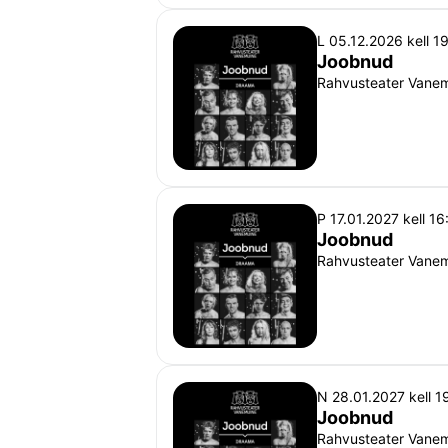
L 05.12.2026 kell 1
Joobnud
Rahvusteater Vanemu
P 17.01.2027 kell 16
Joobnud
Rahvusteater Vanemu
N 28.01.2027 kell 1
Joobnud
Rahvusteater Vanemu