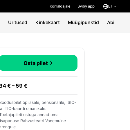
Korraldajale
Sviby äpp
ET
Üritused
Kinkekaart
Müügipunktid
Abi
Osta pilet
34 € – 59 €
Sooduspilet õpilasele, pensionärile, ISIC- 
ja ITIC-kaardi omanikule.
Toetajapileti ostuga annad oma 
lisapanuse Rahvusteatri Vanemuine 
arengule.