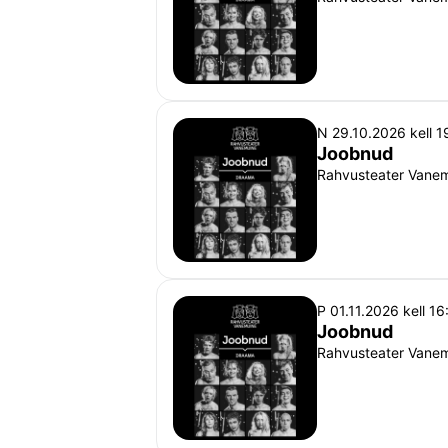
N 29.10.2026 kell 1
Joobnud
Rahvusteater Vanemu
P 01.11.2026 kell 16
Joobnud
Rahvusteater Vanemu