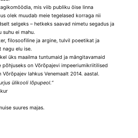
agikomöödia, mis viib publiku öise linna 
rjus olek muudab meie tegelased korraga nii 
selt selgeks – hetkeks saavad nimetu segadus ja 
u suhu ei mahu.
 filosoofiline ja argine, tulvil poeetikat ja 
t nagu elu ise.
kel üks maailma tuntumaid ja mängitavamaid 
 põhjuseks on Võrõpajevi impeeriumikriitilised 
n Võrõpajev lahkus Venemaalt 2014. aastal.
purjus ülikooli lõpupeol.“
nkur
uise suures majas.