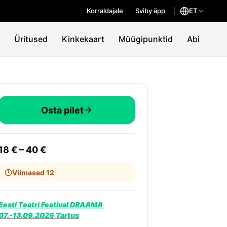
Korraldajale
Sviby äpp
ET
Üritused
Kinkekaart
Müügipunktid
Abi
Osta pilet
18 € – 40 €
Viimased 12
Eesti Teatri Festival DRAAMA 
07.-13.09.2026 Tartus