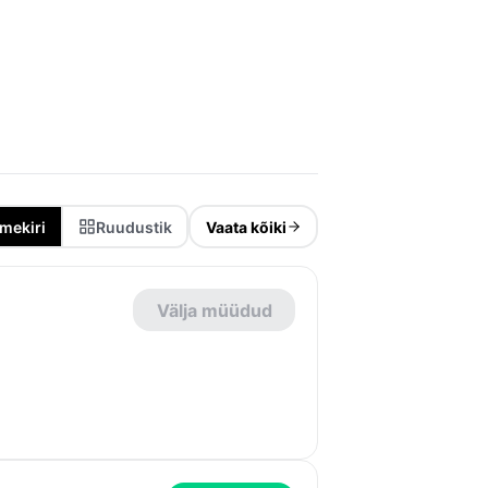
mekiri
Ruudustik
Vaata kõiki
Välja müüdud