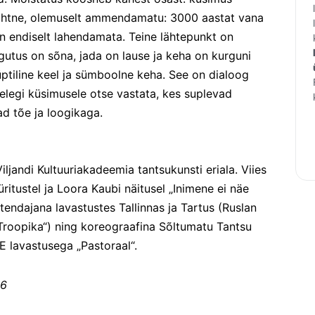
 lihtne, olemuselt ammendamatu: 3000 aastat vana 
on endiselt lahendamata. Teine lähtepunkt on 
gutus on sõna, jada on lause ja keha on kurguni 
ptiline keel ja sümboolne keha. See on dialoog 
elegi küsimusele otse vastata, kes suplevad 
d tõe ja loogikaga.
iljandi Kultuuriakadeemia tantsukunsti eriala. Viies 
itustel ja Loora Kaubi näitusel „Inimene ei näe 
endajana lavastustes Tallinnas ja Tartus (Ruslan 
„Troopika“) ning koreograafina Sõltumatu Tantsu 
 lavastusega „Pastoraal“.
26