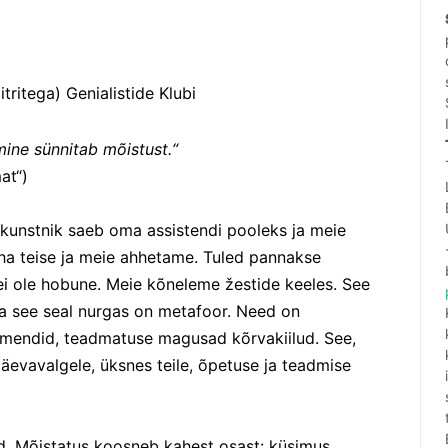
itritega) Genialistide Klubi 
ine sünnitab mõistust.“
at“)
unstnik saeb oma assistendi pooleks ja meie 
ha teise ja meie ahhetame. Tuled pannakse 
ei ole hobune. Meie kõneleme žestide keeles. See 
ja see seal nurgas on metafoor. Need on 
gmendid, teadmatuse magusad kõrvakiilud. See, 
äevavalgele, üksnes teile, õpetuse ja teadmise 
. Mõistatus koosneb kahest osast: küsimus 