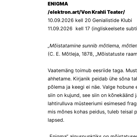
ENIGMA
/elektron.art/Von Krahli Teater/
10.09.2026 kell 20 Genialistide Klubi 
11.09.2026  kell 17 (ingliskeelsete subti
„Mõistatamine sunnib mõtlema, mõtlem
(C. E. Mõtleja, 1878, „Mõistatuste raam
Vaatemäng toimub eesriide taga. Mustk
ahhetame. Kirjanik peidab ühe sõna ta
põlema ja keegi ei näe. Valge hobune 
siin on kujund, see siin on kõnekäänd 
lahtirulluva müsteeriumi esimesed fra
mis mõnes kohas peidus, tuleb teisal p
lapsed.
„Enigma“ alguspunktiks on mõistatused