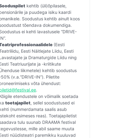
Sooduspilet
 kehtib (üli)õpilasele, 
pensionärile ja puudega isiku kaardi 
omanikele. Soodustus kehtib ainult koos 
soodustust tõendava dokumendiga. 
Soodustus ei kehti lavastusele “DRIVE-
IN”.
Teatriprofessionaalidele 
(Eesti 
Teatriliidu, Eesti Näitlejate Liidu, Eesti 
Lavastajate ja Dramaturgide Liidu ning 
Eesti Teatriuurijate ja -kriitikute 
Ühenduse liikmetele) kehtib soodustus 
-50% (v.a.“DRIVE-IN”). Piletite 
broneerimiseks võta ühendust: 
piletid@festival.ee
.
Kõigile etendustele on võimalik soetada 
ka 
toetajapilet
, sellel soodustused ei 
kehti (nummerdamata saalis asub 
istekoht esimeses reas). Toetajapiletist 
saadava tulu suunab DRAAMA festival 
tegevustesse, mille abil saame muuta 
Eesti nüüdisteatri paremikku kuuluvad 