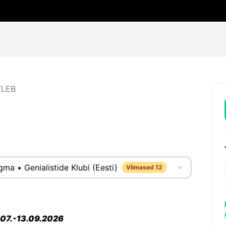
TLEB
igma
•
Genialistide Klubi (Eesti)
Viimased 12
s 07.-13.09.2026