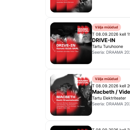
Välja müüdud
T 08.09.2026 kell 
DRIVE-IN
Tartu Turuhoone
Seeria:
DRAAMA 20
Välja müüdud
T 08.09.2026 kell 
Macbeth / Vide
Tartu Elektriteater
Seeria:
DRAAMA 20
T 08.09.2026 kell 2