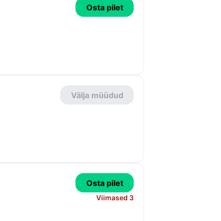
Osta pilet
Välja müüdud
Osta pilet
Viimased 3