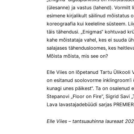
(ülesanne) ja vastus (lahend). Vormilt
esimene kirjalikult säilinud mõistatus 
koreograafia kui keeleline süsteem. Lii
täis tähendusi. „Enigmas“ kohtuvad krü
kahe mõistataja vahel, kes ei suuda üh
salajases tähendusloomes, kes heitleva
Mõista mõista, mis see on?
Elle Viies on lõpetanud Tartu Ülikooli V
on esitanud soolovorme inklingroom’i ür
kunagi unes päikest“. Ta on osalenud et
Stepanovi „Floor on Fire“, Sigrid Savi 
Lava lavastajadebüüdi sarjas PREMIERE
Elle Viies – tantsuauhinna laureaat 20