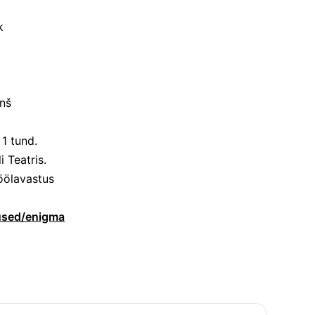
k
unš
1 tund.
 Teatris.
töölavastus
tused/enigma