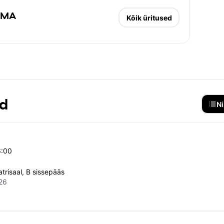
AAMA
Kõik üritused
ed
Ni
6:00
atrisaal, B sissepääs
26