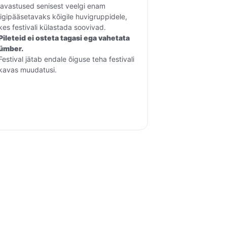
lavastused senisest veelgi enam 
ligipääsetavaks kõigile huvigruppidele, 
kes festivali külastada soovivad.
Pileteid ei osteta tagasi ega vahetata 
ümber.
Festival jätab endale õiguse teha festivali 
kavas muudatusi.