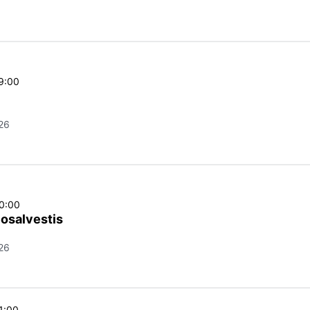
19:00
26
20:00
osalvestis
26
1:00