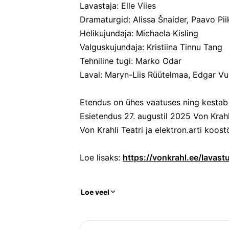
Lavastaja: Elle Viies
Dramaturgid: Alissa Šnaider, Paavo Pii
Helikujundaja: Michaela Kisling
Valguskujundaja: Kristiina Tinnu Tang
Tehniline tugi: Marko Odar
Laval: Maryn-Liis Rüütelmaa, Edgar V
Etendus on ühes vaatuses ning kestab 
Esietendus 27. augustil 2025 Von Krahli
Von Krahli Teatri ja elektron.arti koos
Loe lisaks: 
https://vonkrahl.ee/lavas
Loe veel