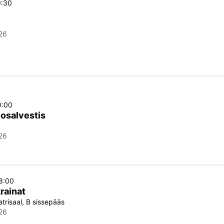
9:30
26
0:00
osalvestis
26
18:00
rainat
atrisaal, B sissepääs
26