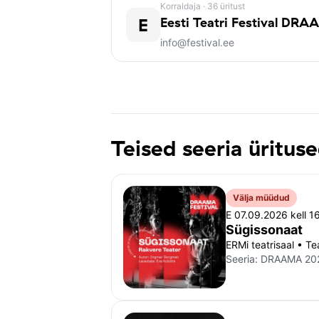
Korraldaja
· 36 üritust
E
Eesti Teatri Festival DR
info@festival.ee
Teised seeria üritus
Välja müüdud
E 07.09.2026 kell 1
Sügissonaat
ERMi teatrisaal • Te
Seeria:
DRAAMA 20