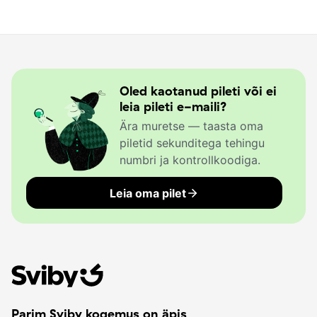
Oled kaotanud pileti või ei
leia pileti e-maili?
Ära muretse — taasta oma
piletid sekunditega tehingu
numbri ja kontrollkoodiga.
Leia oma pilet
Parim Sviby kogemus on äpis