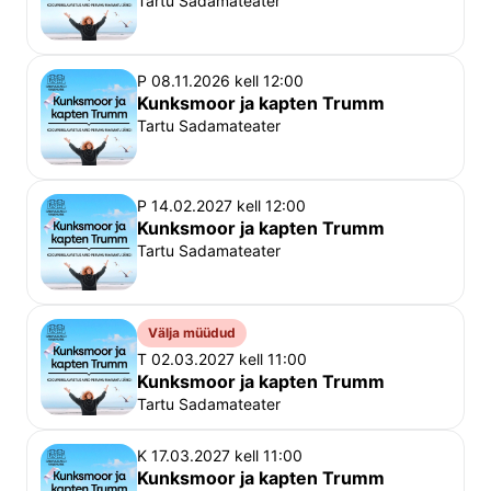
Tartu Sadamateater
teater hilinemise tõttu kasutamata jäänud pileteid. 
Soovitame varuda piisavalt aega teatrisse tulekuks, 
P 08.11.2026 kell 12:00
piletikontrolliks ja istekoha leidmiseks ning soovime 
Kunksmoor ja kapten Trumm
teile teatrielamust!
Tartu Sadamateater
Rahvusteater Vanemuine
P 14.02.2027 kell 12:00
Kunksmoor ja kapten Trumm
Tartu Sadamateater
Välja müüdud
T 02.03.2027 kell 11:00
Kunksmoor ja kapten Trumm
Tartu Sadamateater
K 17.03.2027 kell 11:00
Kunksmoor ja kapten Trumm