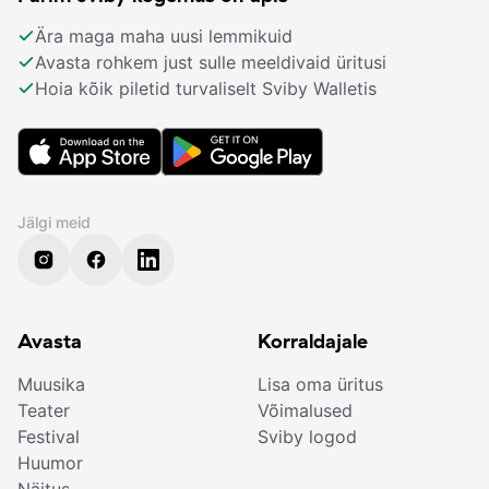
Ära maga maha uusi lemmikuid
Avasta rohkem just sulle meeldivaid üritusi
Hoia kõik piletid turvaliselt Sviby Walletis
Jälgi meid
Avasta
Korraldajale
Muusika
Lisa oma üritus
Teater
Võimalused
Festival
Sviby logod
Huumor