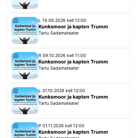
Sobib teatrivaatajale alates 5. eluaastast. Ülemist 
vanusepiiri ei ole.
L 19.09.2026 kell 12:00
Kuni 3-aastased (k.a.) 
lapsed saavad etendusele 
Kunksmoor ja kapten Trumm
sülepiletiga (sülepilet kehtib ainult koos 
Tartu Sadamateater
tavapiletiga).
Alates neljandast eluaastast
 rakendub õpilase 
soodustus.
R 09.10.2026 kell 11:00
Kunksmoor ja kapten Trumm
Tartu Sadamateater
Head vaatajad
, 
Sadamateater on väga eriline teatrimaja – sageli on 
etenduse käigus kasutusel terve hoone ning kõik 
L 31.10.2026 kell 12:00
saali sissepääsud, mistõttu etenduse ajal etendusse 
Kunksmoor ja kapten Trumm
Tartu Sadamateater
sekkumata, näitlejaid ning teisi külastajaid segamata 
saali ei pääse. Et Vanemuise teater peab oma 
publikust lugu, algavad etendused täpselt piletil 
P 01.11.2026 kell 12:00
näidatud ajal ning hilinenud külastajad kahjuks sel 
Kunksmoor ja kapten Trumm
õhtul etendusest osa ei saa. Samuti ei kompenseeri 