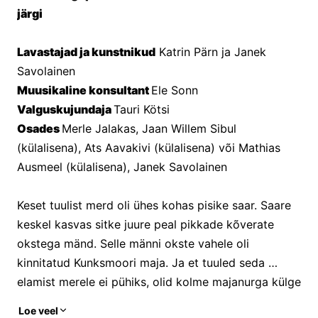
järgi 
Lavastajad ja kunstnikud
 Katrin Pärn ja Janek 
Savolainen 
Muusikaline konsultant 
Ele Sonn
Valguskujundaja 
Tauri Kötsi
Osades 
Merle Jalakas, Jaan Willem Sibul 
(külalisena), Ats Aavakivi (külalisena) või Mathias 
Ausmeel (külalisena), Janek Savolainen
Keset tuulist merd oli ühes kohas pisike saar. Saare 
keskel kasvas sitke juure peal pikkade kõverate 
okstega mänd. Selle männi okste vahele oli 
kinnitatud Kunksmoori maja. Ja et tuuled seda 
elamist merele ei pühiks, olid kolme majanurga külge 
seotud suured kivimürakad ja neljanda nurga küljes 
Loe veel