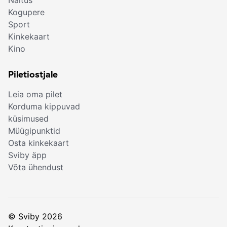
Näitus
Kogupere
Sport
Kinkekaart
Kino
Piletiostjale
Leia oma pilet
Korduma kippuvad
küsimused
Müügipunktid
Osta kinkekaart
Sviby äpp
Võta ühendust
© Sviby 2026