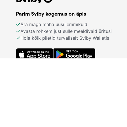
Parim Sviby kogemus on äpis
Ära maga maha uusi lemmikuid
Avasta rohkem just sulle meeldivaid üritusi
Hoia kõik piletid turvaliselt Sviby Walletis
Jälgi meid
© Sviby 2026