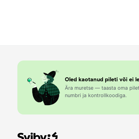
Oled kaotanud pileti või ei le
Ära muretse — taasta oma pilet
numbri ja kontrollkoodiga.