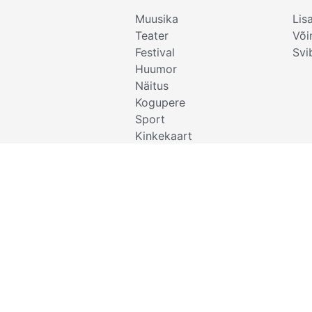
Muusika
Lis
Teater
Või
Festival
Svi
Huumor
Näitus
Kogupere
Sport
Kinkekaart
Kino