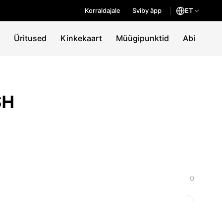
Korraldajale
Sviby äpp
ET
Üritused
Kinkekaart
Müügipunktid
Abi
SH
0