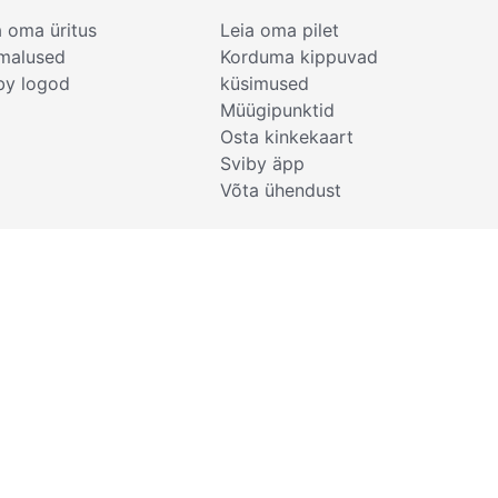
a oma üritus
Leia oma pilet
malused
Korduma kippuvad
by logod
küsimused
Müügipunktid
Osta kinkekaart
Sviby äpp
Võta ühendust
Kasutustingimused
Privaatsustingimused
Küpsised