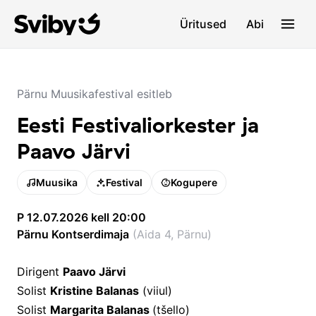
Üritused
Abi
Pärnu Muusikafestival esitleb
Eesti Festivaliorkester ja
Paavo Järvi
Muusika
Festival
Kogupere
P 12.07.2026 kell 20:00
Pärnu Kontserdimaja
(
Aida 4, Pärnu
)
Dirigent
Paavo Järvi
Solist
Kristine Balanas
(viiul)
Solist
Margarita Balanas
(tšello)