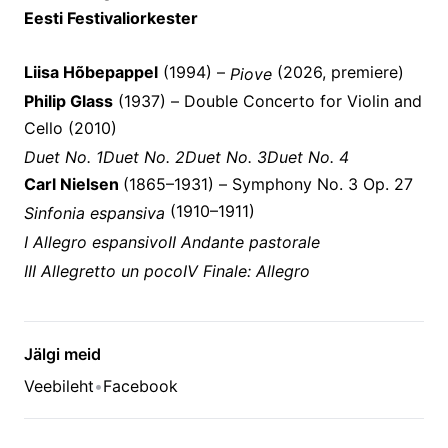
Eesti Festivaliorkester
Liisa Hõbepappel
(1994) –
(2026, premiere)
Piove
Philip Glass
(1937) – Double Concerto for Violin and
Cello (2010)
Duet No. 1
Duet No. 2
Duet No. 3
Duet No. 4
Carl Nielsen
(1865–1931) – Symphony No. 3 Op. 27
(1910–1911)
Sinfonia espansiva
I Allegro espansivo
II Andante pastorale
III Allegretto un poco
IV Finale: Allegro
Jälgi meid
Veebileht
•
Facebook