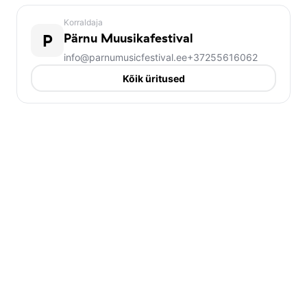
Korraldaja
P
Pärnu Muusikafestival
info@parnumusicfestival.ee
+37255616062
Kõik üritused