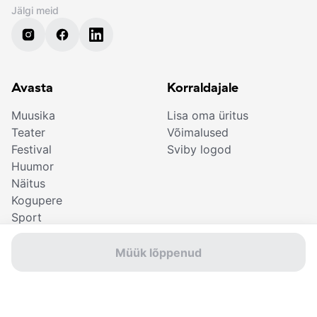
Jälgi meid
Avasta
Korraldajale
Muusika
Lisa oma üritus
Teater
Võimalused
Festival
Sviby logod
Huumor
Näitus
Kogupere
Sport
Kinkekaart
Kino
Müük lõppenud
Piletiostjale
Leia oma pilet