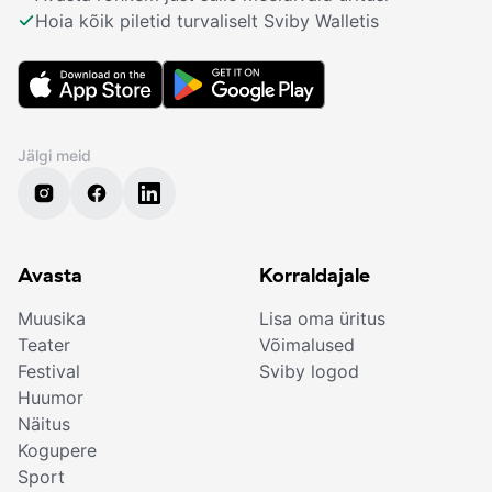
Hoia kõik piletid turvaliselt Sviby Walletis
Jälgi meid
Avasta
Korraldajale
Muusika
Lisa oma üritus
Teater
Võimalused
Festival
Sviby logod
Huumor
Näitus
Kogupere
Sport