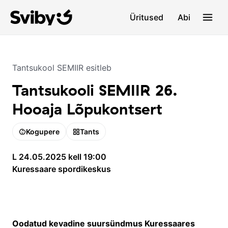
Üritused
Abi
Tantsukool SEMIIR
esitleb
Tantsukooli SEMIIR 26.
Hooaja Lõpukontsert
Kogupere
Tants
L 24.05.2025 kell 19:00
Kuressaare spordikeskus
Oodatud kevadine suursündmus Kuressaares