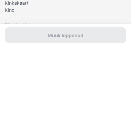
Kinkekaart
Kino
Piletiostjale
Müük lõppenud
Leia oma pilet
Korduma kippuvad
küsimused
Müügipunktid
Osta kinkekaart
Sviby äpp
Võta ühendust
© Sviby 2026
Kasutustingimused
Privaatsustingimused
Küpsised