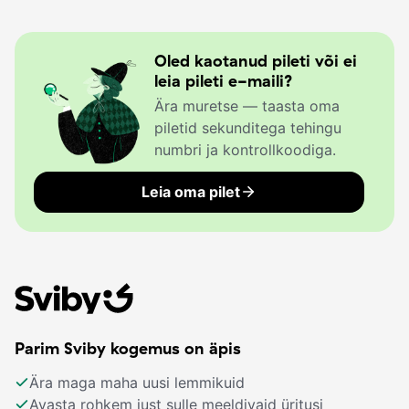
Oled kaotanud pileti või ei
leia pileti e-maili?
Ära muretse — taasta oma
piletid sekunditega tehingu
numbri ja kontrollkoodiga.
Leia oma pilet
Parim Sviby kogemus on äpis
Ära maga maha uusi lemmikuid
Avasta rohkem just sulle meeldivaid üritusi