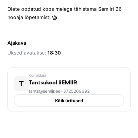
Olete oodatud koos meiega tähistama Semiiri 26.
hooaja lõpetamist! 🎂
Ajakava
Uksed avatakse:
18:30
Korraldaja
T
Tantsukool SEMIIR
tants@semiir.ee
+3725269692
Kõik üritused