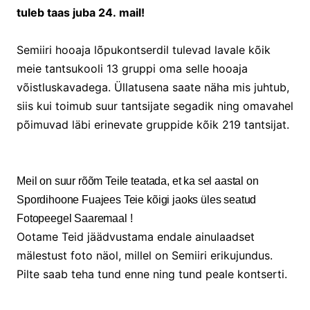
tuleb taas juba 24. mail!
Semiiri hooaja lõpukontserdil tulevad lavale kõik
meie tantsukooli 13 gruppi oma selle hooaja
võistluskavadega. Üllatusena saate näha mis juhtub,
siis kui toimub suur tantsijate segadik ning omavahel
põimuvad läbi erinevate gruppide kõik 219 tantsijat.
Meil on suur rõõm Teile teatada, et ka sel aastal on
Spordihoone Fuajees Teie kõigi jaoks üles seatud
Fotopeegel Saaremaal !
Ootame Teid jäädvustama endale ainulaadset
mälestust foto näol, millel on Semiiri erikujundus.
Pilte saab teha tund enne ning tund peale kontserti.