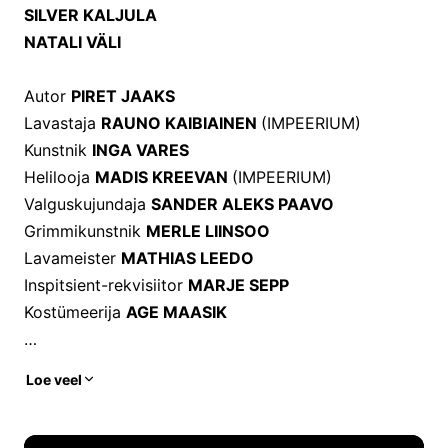
SILVER KALJULA
NATALI VÄLI
Autor
PIRET JAAKS
Lavastaja
RAUNO KAIBIAINEN
(IMPEERIUM)
Kunstnik
INGA VARES
Helilooja
MADIS KREEVAN
(IMPEERIUM)
Valguskujundaja
SANDER ALEKS PAAVO
Grimmikunstnik
MERLE LIINSOO
Lavameister
MATHIAS LEEDO
Inspitsient-rekvisiitor
MARJE SEPP
Kostümeerija
AGE MAASIK
Edukas noor advokaat Linda on külastamas oma
Loe veel
kodulinna, kui äkitsi ilmub tema ukse taha
kaksikvend Rain. Kuigi viimasest kohtumisest on
möödunud seitse aastat, ei tekita venna nägemine