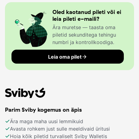
Oled kaotanud pileti või ei
leia pileti e-maili?
Ära muretse — taasta oma
piletid sekunditega tehingu
numbri ja kontrollkoodiga.
Leia oma pilet
Parim Sviby kogemus on äpis
Ära maga maha uusi lemmikuid
Avasta rohkem just sulle meeldivaid üritusi
Hoia kõik piletid turvaliselt Sviby Walletis