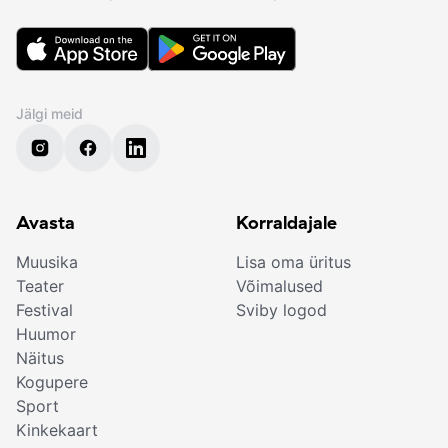
Jälgi meid
Avasta
Korraldajale
Muusika
Lisa oma üritus
Teater
Võimalused
Festival
Sviby logod
Huumor
Näitus
Kogupere
Sport
Kinkekaart