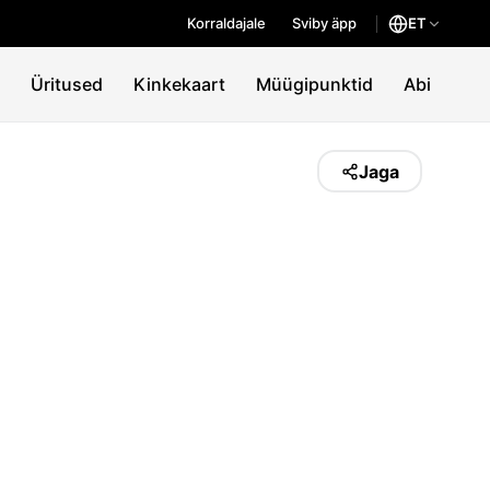
Korraldajale
Sviby äpp
ET
Üritused
Kinkekaart
Müügipunktid
Abi
Jaga