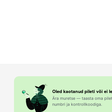
Oled kaotanud pileti või ei le
Ära muretse — taasta oma pilet
numbri ja kontrollkoodiga.