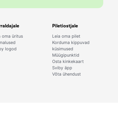
raldajale
Piletiostjale
a oma üritus
Leia oma pilet
malused
Korduma kippuvad
by logod
küsimused
Müügipunktid
Osta kinkekaart
Sviby äpp
Võta ühendust