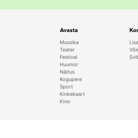
Avasta
Kor
Muusika
Lis
Teater
Või
Festival
Svi
Huumor
Näitus
Kogupere
Sport
Kinkekaart
Kino