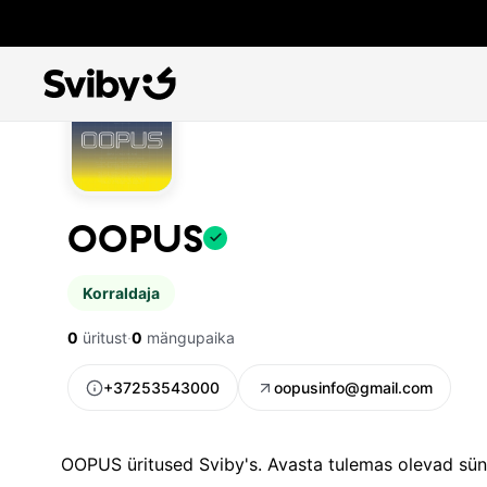
OOPUS
Korraldaja
0
üritust
·
0
mängupaika
+37253543000
oopusinfo@gmail.com
OOPUS üritused Sviby's. Avasta tulemas olevad sünd