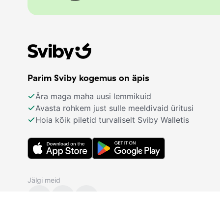
Parim Sviby kogemus on äpis
Ära maga maha uusi lemmikuid
Avasta rohkem just sulle meeldivaid üritusi
Hoia kõik piletid turvaliselt Sviby Walletis
Jälgi meid