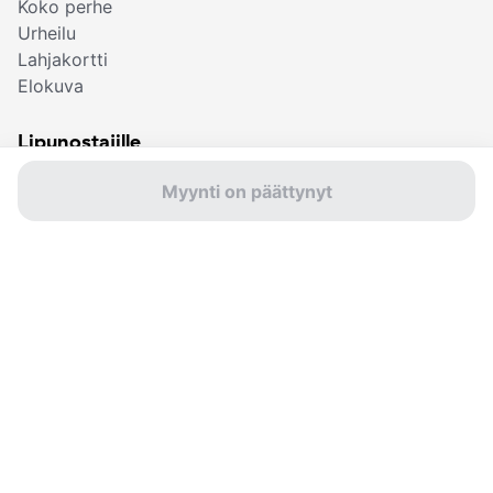
Koko perhe
Urheilu
Lahjakortti
Elokuva
Lipunostajille
Etsi lippusi
Myynti on päättynyt
Usein kysytyt
kysymykset
Myyntipisteet
Osta lahjakortti
Sviby-sovellus
Ota yhteyttä
© Sviby 2026
Käyttöehdot