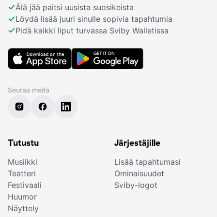
Älä jää paitsi uusista suosikeista
Löydä lisää juuri sinulle sopivia tapahtumia
Pidä kaikki liput turvassa Sviby Walletissa
Seuraa meitä
Tutustu
Järjestäjille
Musiikki
Lisää tapahtumasi
Teatteri
Ominaisuudet
Festivaali
Sviby-logot
Huumor
Näyttely