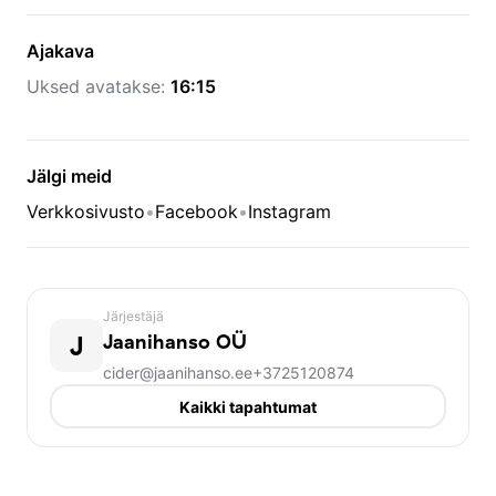
Ajakava
Uksed avatakse:
16:15
Jälgi meid
Verkkosivusto
•
Facebook
•
Instagram
Järjestäjä
J
Jaanihanso OÜ
cider@jaanihanso.ee
+3725120874
Kaikki tapahtumat