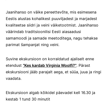
Jaanihanso on väike pereettevõte, mis esimesena
Eestis alustas kohalikest puuviljadest ja marjadest
kvaliteetse siidri ja veini väiketootmist. Jaanihanso
väärindab traditsioonilisi Eesti aiasaadusi
samamoodi ja samade meetoditega, nagu tehakse
parimat šampanjat ning veini.
Suvine ekskursioon on korraldatud ajaliselt enne
etendust
"Kes kardab Virginia Woolfi?"
. Pärast
ekskursiooni jääb parajalt aega, et süüa, juua ja ringi
vaadata.
Ekskursioon algab kõikidel päevadel kell 16.30 ja
kestab 1 tund 30 minutit