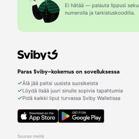
Ei hätää — palauta lippusi se
numerolla ja tarkistuskoodilla.
Paras Sviby-kokemus on sovelluksessa
Älä jää paitsi uusista suosikeista
Löydä lisää juuri sinulle sopivia tapahtumia
Pidä kaikki liput turvassa Sviby Walletissa
Seuraa meitä