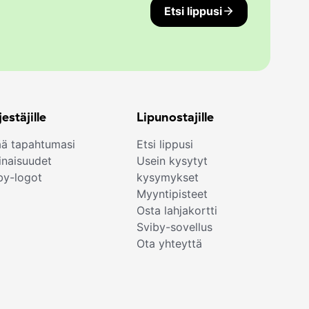
Etsi lippusi
jestäjille
Lipunostajille
ää tapahtumasi
Etsi lippusi
naisuudet
Usein kysytyt
by-logot
kysymykset
Myyntipisteet
Osta lahjakortti
Sviby-sovellus
Ota yhteyttä