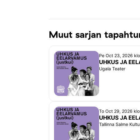
Lavastuses kasutatakse lavasuitsu.
Esietendus
 Ugala teatri suures saalis
Grupibroneeringud ja ratastoolikoha
Muut sarjan tapaht
Ürituse korraldaja:
Ugala Teater SA
Pe Oct 23, 2026 kl
Vaksali 7 Viljandi
UHKUS JA EEL
Ugala Teater
71020 Viljandi maakond
+372 433 0777
kassa@ugala.ee
To Oct 29, 2026 kl
UHKUS JA EEL
Tallinna Salme Kult