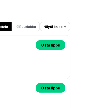
ttelo
Ruudukko
Näytä kaikki
Osta lippu
Osta lippu