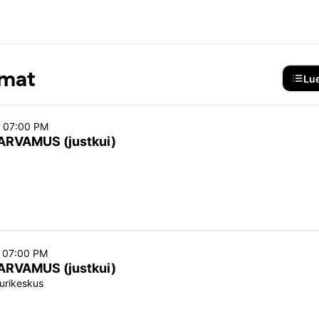
 2. märtsil 2024
 broneerimine
: kassa@ugala.ee
umat
Lue
o 07:00 PM
ARVAMUS (justkui)
o 07:00 PM
ARVAMUS (justkui)
uurikeskus