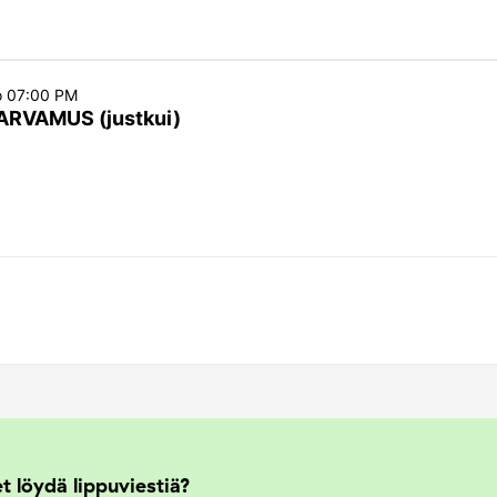
o 07:00 PM
ARVAMUS (justkui)
t löydä lippuviestiä?