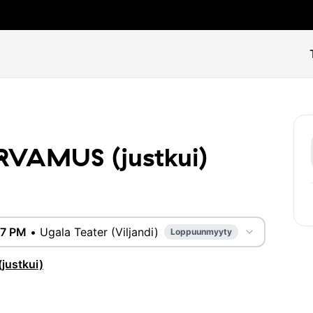
VAMUS (justkui)
37 PM
•
Ugala Teater (Viljandi)
Loppuunmyyty
ustkui)