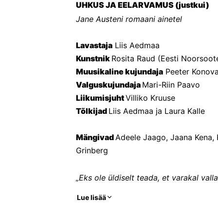
UHKUS JA EELARVAMUS (justkui)
Jane Austeni romaani ainetel
Lavastaja
 Liis Aedmaa
Kunstnik 
Rosita Raud (Eesti Noorsoot
Muusikaline kujundaja
 Peeter Konov
Valguskujundaja 
Mari-Riin Paavo
Liikumisjuht 
Villiko Kruuse
Tõlkijad 
Liis Aedmaa ja Laura Kalle
Mängivad 
Adeele Jaago, Jaana Kena, K
Grinberg
„Eks ole üldiselt teada, et varakal vall
Lue lisää
Just selle lausega algab Jane Austeni
eelarvamus“, millest on tehtud seriaale