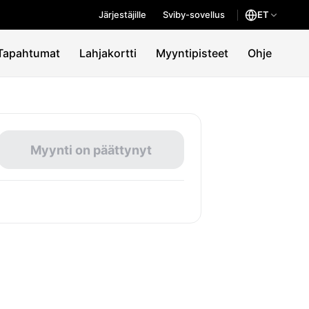
Järjestäjille
Sviby-sovellus
ET
Tapahtumat
Lahjakortti
Myyntipisteet
Ohje
Myynti on päättynyt