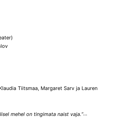
eater)
alov
laudia Tiitsmaa, Margaret Sarv ja Lauren 
alisel mehel on tingimata naist vaja.“
 maailmakuulus armastusromaan „Uhkus ja 
, filme ja lugematu hulk lavaversioone. Me kõik ju 