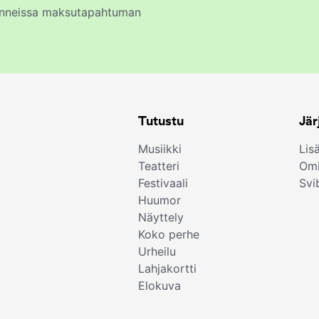
kunneissa maksutapahtuman
Tutustu
Jär
Musiikki
Lis
Teatteri
Omi
Festivaali
Svi
Huumor
Näyttely
Koko perhe
Urheilu
Lahjakortti
Elokuva