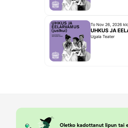
To Nov 26, 2026 kl
UHKUS JA EEL
Ugala Teater
Oletko kadottanut lipun tai e