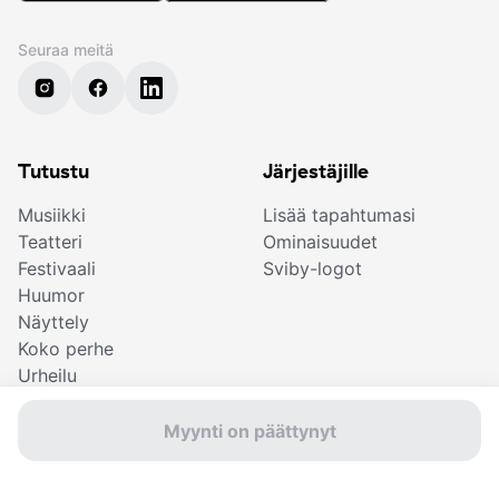
Seuraa meitä
Tutustu
Järjestäjille
Musiikki
Lisää tapahtumasi
Teatteri
Ominaisuudet
Festivaali
Sviby-logot
Huumor
Näyttely
Koko perhe
Urheilu
Lahjakortti
Elokuva
Myynti on päättynyt
Lipunostajille