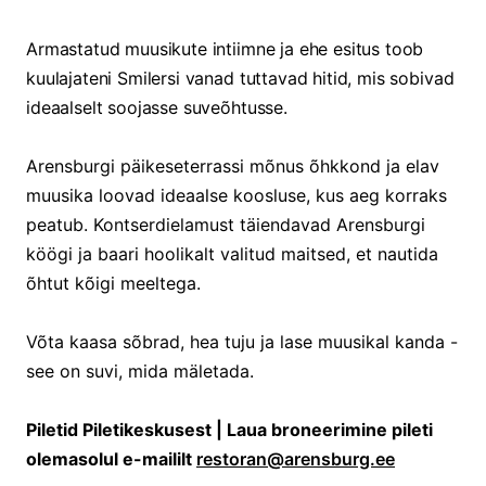
Armastatud muusikute intiimne ja ehe esitus toob
kuulajateni Smilersi vanad tuttavad hitid, mis sobivad
ideaalselt soojasse suveõhtusse.
Arensburgi päikeseterrassi mõnus õhkkond ja elav
muusika loovad ideaalse koosluse, kus aeg korraks
peatub. Kontserdielamust täiendavad Arensburgi
köögi ja baari hoolikalt valitud maitsed, et nautida
õhtut kõigi meeltega.
Võta kaasa sõbrad, hea tuju ja lase muusikal kanda -
see on suvi, mida mäletada.
Piletid Piletikeskusest | Laua broneerimine pileti
olemasolul e-maililt
restoran@arensburg.ee