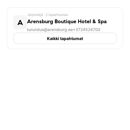
Järjestäjä
· 2 tapahtumaa
A
Arensburg Boutique Hotel & Spa
turundus@arensburg.ee
+3724524700
Kaikki tapahtumat