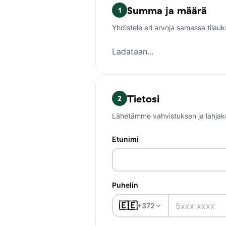
Summa ja määrä
1
Yhdistele eri arvoja samassa tila
Ladataan...
Tietosi
2
Lähetämme vahvistuksen ja lahjakor
Etunimi
Puhelin
🇪🇪
+372