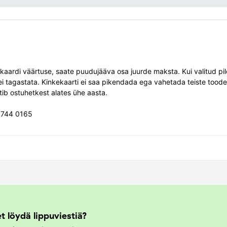
ekaardi väärtuse, saate puudujääva osa juurde maksta. Kui valitud p
 ei tagastata. Kinkekaarti ei saa pikendada ega vahetada teiste tood
tib ostuhetkest alates ühe aasta.
i 744 0165
t löydä lippuviestiä?