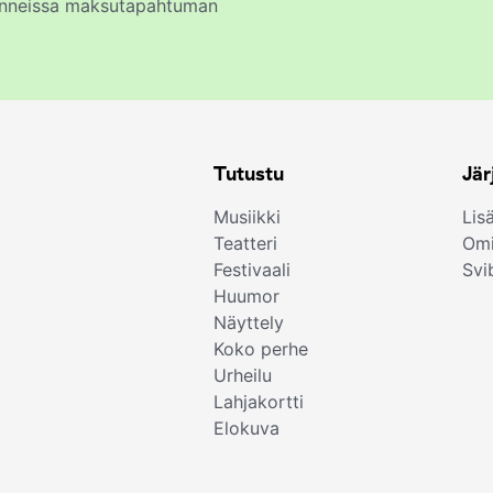
kunneissa maksutapahtuman
Tutustu
Jär
Musiikki
Lis
Teatteri
Omi
Festivaali
Svi
Huumor
Näyttely
Koko perhe
Urheilu
Lahjakortti
Elokuva