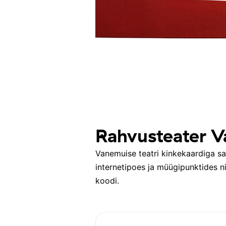
Rahvusteater
Vanemuise teatri kinkekaardiga saa
internetipoes ja müügipunktides n
koodi.