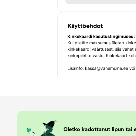
Käyttöehdot
Kinkekaardi kasutustingimused:
Kui piletite maksumus ületab kink
kinkekaardi väärtusest, siis vahet
kinkepiletite vastu. Kinkekaart keh
Lisainfo: kassa@vanemuine.ee võ
Oletko kadottanut lipun tai e