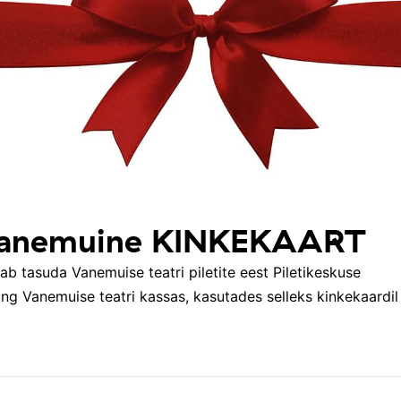
 Vanemuine KINKEKAART
b tasuda Vanemuise teatri piletite eest Piletikeskuse
ing Vanemuise teatri kassas, kasutades selleks kinkekaardil