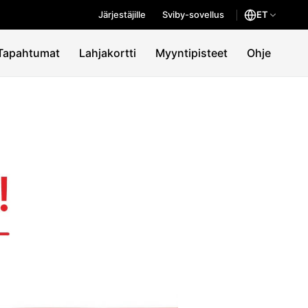
Järjestäjille
Sviby-sovellus
ET
Tapahtumat
Lahjakortti
Myyntipisteet
Ohje