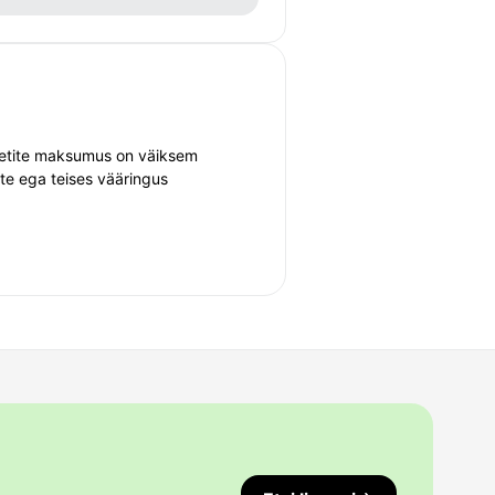
iletite maksumus on väiksem
ete ega teises vääringus