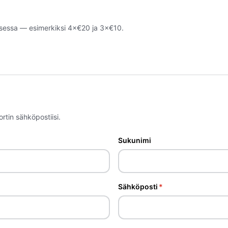
uksessa — esimerkiksi 4×€20 ja 3×€10.
tin sähköpostiisi.
Sukunimi
Sähköposti
*