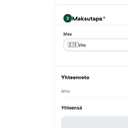
Maksutapa
*
3
Maa
🇪🇪
Viro
Yhteenveto
Arvo
Yhteensä