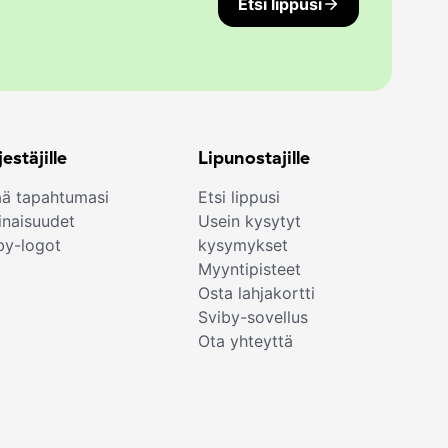
Etsi lippusi
jestäjille
Lipunostajille
ää tapahtumasi
Etsi lippusi
naisuudet
Usein kysytyt
by-logot
kysymykset
Myyntipisteet
Osta lahjakortti
Sviby-sovellus
Ota yhteyttä