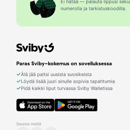
Ei hätää — palauta lippusi se
numerolla ja tarkistuskoodilla.
Paras Sviby-kokemus on sovelluksessa
Älä jää paitsi uusista suosikeista
Löydä lisää juuri sinulle sopivia tapahtumia
Pidä kaikki liput turvassa Sviby Walletissa
Seuraa meitä