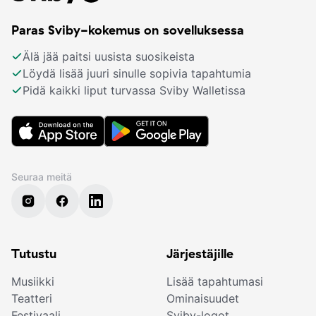
Paras Sviby-kokemus on sovelluksessa
Älä jää paitsi uusista suosikeista
Löydä lisää juuri sinulle sopivia tapahtumia
Pidä kaikki liput turvassa Sviby Walletissa
Seuraa meitä
Tutustu
Järjestäjille
Musiikki
Lisää tapahtumasi
Teatteri
Ominaisuudet
Festivaali
Sviby-logot