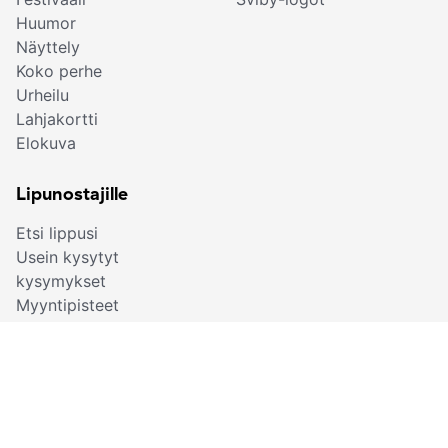
Huumor
Näyttely
Koko perhe
Urheilu
Lahjakortti
Elokuva
Lipunostajille
Etsi lippusi
Usein kysytyt
kysymykset
Myyntipisteet
Osta lahjakortti
Sviby-sovellus
Ota yhteyttä