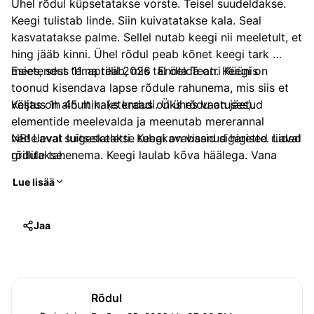
Ühel rõdul küpsetatakse vorste. Teisel suudeldakse. 
Keegi tulistab linde. Siin kuivatatakse kala. Seal 
kasvatatakse palme. Sellel nutab keegi nii meeletult, et 
hing jääb kinni. Ühel rõdul peab kõnet keegi tark 
mees, sest tema teab, mis tal öelda on. Keegi on 
Esietendus 11. aprillil 2026  Endla Teatri Küünis
toonud kisendava lapse rõdule rahunema, mis siis et 
väljas on ainult kaks kraadi. Üks rõdu on jäetud 
Kestus 1h 45 min. (etendus on ühes vaatuses).
elementide meelevalda ja meenutab mererannal 
vedelevat luigeskeletti. Keegi on visanud higised riided 
NB! Laval suitsetatakse tubakavabasid sigarette. Laval 
rõdule tahenema. Keegi laulab kõva häälega. Vana 
grillitakse.
mees käib tihti majast mööda. Väga tihti jääb ta 
Lue lisää
seisma ja vaatab üht rõdu. Üht kindlat rõdu.
See on argipoeetiline lavastus väikesest inimesest 
Jaa
suures plahvatusohtlikus maailmas.
Rõdul